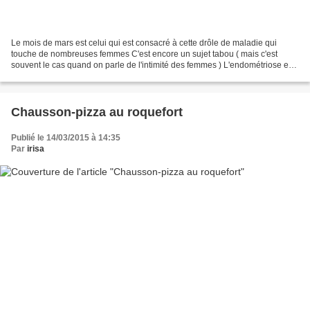
Le mois de mars est celui qui est consacré à cette drôle de maladie qui
touche de nombreuses femmes C'est encore un sujet tabou ( mais c'est
souvent le cas quand on parle de l'intimité des femmes ) L'endométriose est
une maladie qui concerne la muqueuse...
Chausson-pizza au roquefort
Publié le 14/03/2015 à 14:35
Par
irisa