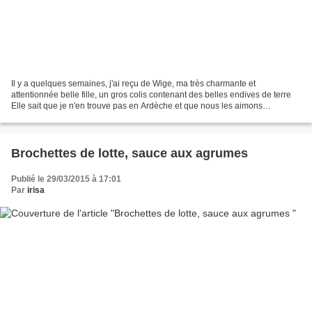
Il y a quelques semaines, j'ai reçu de Wige, ma très charmante et
attentionnée belle fille, un gros colis contenant des belles endives de terre
Elle sait que je n'en trouve pas en Ardèche et que nous les aimons
beaucoup Celles là viennent d'un groupement...
Brochettes de lotte, sauce aux agrumes
Publié le 29/03/2015 à 17:01
Par
irisa