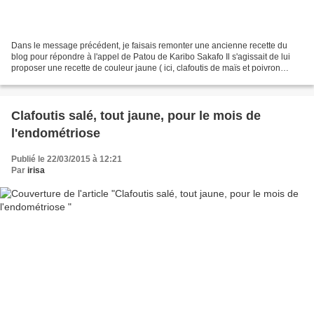
Dans le message précédent, je faisais remonter une ancienne recette du
blog pour répondre à l'appel de Patou de Karibo Sakafo Il s'agissait de lui
proposer une recette de couleur jaune ( ici, clafoutis de maïs et poivron
jaune ) En faveur de la lutte...
Clafoutis salé, tout jaune, pour le mois de
l'endométriose
Publié le 22/03/2015 à 12:21
Par
irisa