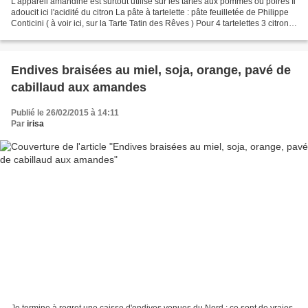
L'appareil amandine est surtout utilisé sur les tartes aux pommes ou poires Il
adoucit ici l'acidité du citron La pâte à tartelette : pâte feuilletée de Philippe
Conticini ( à voir ici, sur la Tarte Tatin des Rêves ) Pour 4 tartelettes 3 citrons
bioUn...
Endives braisées au miel, soja, orange, pavé de
cabillaud aux amandes
Publié le 26/02/2015 à 14:11
Par
irisa
Je termine à regret une caisse d'endives venues du Nord : ce sont de vraies