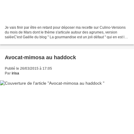
Je vais finir par être en retard pour déposer ma recette sur Culino-Versions
du mois de Mars dont le thème s'articule autour des agrumes, version
saléeC'est Gaëlle du blog " La gourmandise est un joli défaut " qui en est la
marraine J'ai hésité entre...
Avocat-mimosa au haddock
Publié le 26/03/2015 à 17:05
Par
irisa