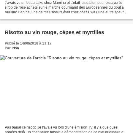
J'avais vu un beau cake chez Mamina et c'était juste bien pour essayer le
sirop de rose acheté sur le marché gourmand des Européennes du goût à
Aurillac Gabine, une de mes soeurs était chez chez Ewa ( une autre soeur )
au moment de son anniversaire début...
Risotto au vin rouge, cèpes et myrtilles
Publié le 14/08/2018 à 13:17
Par
irisa
Pas banal ce risotto!Je l'avais vu lors d'une émision TV, il y a quelques
années déjà, un chef italien faisait la démonstration de ce plat originaire d'