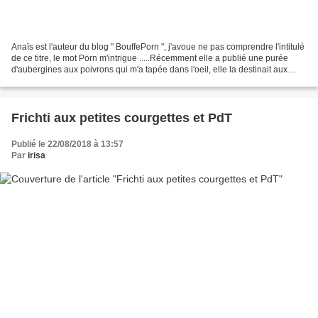
Anaïs est l'auteur du blog " BouffePorn ", j'avoue ne pas comprendre l'intitulé
de ce titre, le mot Porn m'intrigue .....Récemment elle a publié une purée
d'aubergines aux poivrons qui m'a tapée dans l'oeil, elle la destinait aux
trempettes de l'apéritifJ'ai...
Frichti aux petites courgettes et PdT
Publié le 22/08/2018 à 13:57
Par
irisa