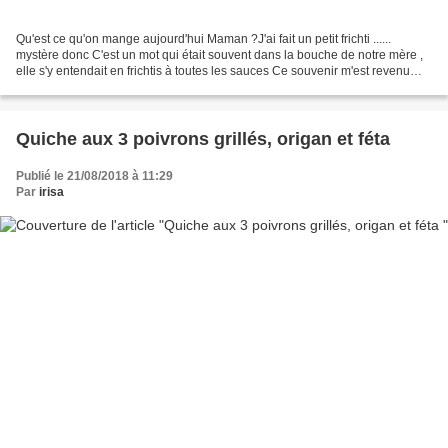
Qu'est ce qu'on mange aujourd'hui Maman ?J'ai fait un petit frichti ......
mystère donc C'est un mot qui était souvent dans la bouche de notre mère ,
elle s'y entendait en frichtis à toutes les sauces Ce souvenir m'est revenu
grâce au blog " Ma cuisine...
Quiche aux 3 poivrons grillés, origan et féta
Publié le 21/08/2018 à 11:29
Par
irisa