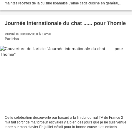
maintes recettes de la cuisine libanaise J'aime cette cuisine en général,
comme toute celle du Magrheb et du...
Journée internationale du chat ...... pour Thomie
Publié le 08/08/2018 à 14:50
Par
irisa
Cette célébration découverte par hasard à la fin du journal TV de France 2
m'a fait sortir de ma torpeur estivaleIl y a bien des jours que je ne suis venue
taper sur mon clavier En juillet c'était pour la bonne cause : les enfants
étaient en vacances...