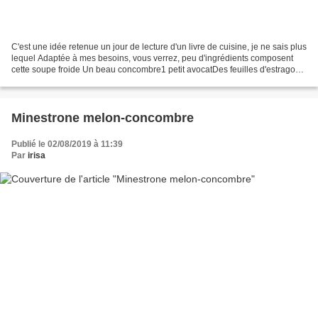
C'est une idée retenue un jour de lecture d'un livre de cuisine, je ne sais plus
lequel Adaptée à mes besoins, vous verrez, peu d'ingrédients composent
cette soupe froide Un beau concombre1 petit avocatDes feuilles d'estragon
1/2 citron vert ( un peu...
Minestrone melon-concombre
Publié le 02/08/2019 à 11:39
Par
irisa