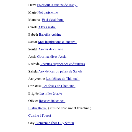
Dany
Epicetout la cuisine de Dany
Marie
Not parisienne
Mamina
Et si c'était bon
Carole
Alter Gusto
Babeth
Babeth's cuisine
Samar
Mes inspirations culinaires
Soulef
Amour de cuisine
Assia
Gourmandises Assia
Rachida
Recettes algériennes et d'ailleurs
Sahela
Aux délices du palais de Sahela
Annyvonne
Les délices de Thithoad
Christalie
Les folies de Christalie
Brigitte
Les filles à table
Olivier
Recettes italiennes
Bistro Badia
( cuisine libanaise et levantine )
Cuisine à l'ouest
Guy
Bienvenue chez Guy 59620