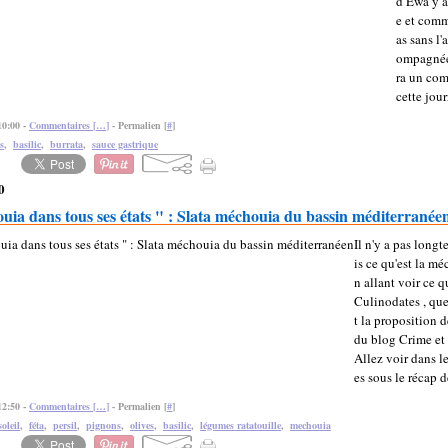
d Ewa y a
e et comm
as sans l'a
ompagnée 
ra un com
cette jour
10:00 -
Commentaires [
…
]
- Permalien [
#
]
s
,
basilic
,
burrata
,
sauce gastrique
0
uia dans tous ses états " : Slata méchouia du bassin méditerranée
Il n'y a pas longt
is ce qu'est la mé
n allant voir ce q
Culinodates , que
t la proposition 
du blog Crime et
Allez voir dans 
es sous le récap d
12:50 -
Commentaires [
…
]
- Permalien [
#
]
oleil
,
féta
,
persil
,
pignons
,
olives
,
basilic
,
légumes ratatouille
,
mechouia