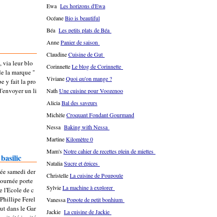
Ewa
Les horizons d'Ewa
Océane
Bio is beautiful
Béa
Les petits plats de Béa
Anne
Panier de saison
Claudine
Cuisine de Gut
, via leur blo
Corinnette
Le blog de Corinnette
de la marque "
Viviane
Quoi qu'on mange ?
 y fait la pro
'envoyer un li
Nath
Une cuisine pour Voozenoo
Alicia
Bal des saveurs
Michèle
Croquant Fondant Gourmand
Nessa
Baking with Nessa
Martine
Kilomètre 0
Mam's
Notre cahier de recettes plein de miettes
basilic
Natalia
Sucre et épices
llée samedi der
Christelle
La cuisine de Poupoule
 journée porte
Sylvie
La machine à explorer
e l'Ecole de c
 Phillipe Ferel
Vanessa
Popote de petit bonhium
aut dans le Gar
Jackie
La cuisine de Jackie