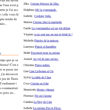
vait été invité
Zika
Cuisine bônoise de Zika
e l'une n'est p
utre je l'ai acc
Delphine
Oh! la gourmande
( elle vous fe
Isabelle
Cooking Julia
pte-rendu de
Marion
Cuisine chez la marmotte
née...
Gaelle
La gourmandise est un joli défaut
Virginie
ça ne sent pas un peu le brûlé là ?
Michelle
Plaisirs de la maison
Laurence
Plaisir et Equilibre
n
Maïté
Passeport pour la cuisine
Annick
Au gré de mes envies
emps que je sa
chouia! C'est e
Christine
Pause nature
ui se passe sur
Line
Line Lisbonne et Cie
 j'ai découver
Sylvie
La table de Clara
de jeu de Tunis
 Condiment (
Coco
Cuisine en folie
les commentair
Mauricette
Momo gâteaux
es jeux en...
Florence
Flo en Cuisine
Catalina
Le blog de Cata
Isabelle
La cuisine d'ici et d'Isca