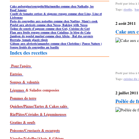
Posté par irisa à 
Cake aubergine/courgette/féta/menthe comme chez Nathalie, les
Tags:
risotto
,
bas
Food'Amour
Confit de tomates cerises & oignons rouges comme chez Line, Line et
Lisbonne
Pesto de courgettes aux noisettes comme chez Nadine, Mam's cook
2 août 2011
Poulet aux abricots comme chez Nessa, Baking with Nessa
Tajine de souris d'agneau comme chez Gut, Cuisine de Gut
Cake aux cou
Flan aux fruits rouges comme chez Catalina, le blog de Cata
Jambon de poulet mariné comme chez Alicia , Bal des saveurs
Burrata, tomate glacée râpée
Gâteau aux abricots/amandes comme chez Christine ( Pause Nature )
Soupe froide de courgettes au basilic
Index des recettes
Pour l'apéro
Posté par irisa à 
Entrées
Tags:
cuisine du s
Soupes & veloutés
Légumes
& Salades composées
2 juillet 2011
Pommes de terre
Poêlée de f
Quiches/Pizzas/Tartes & Cakes salés
Riz/Pâtes/Céréales & Légumineuses
Gratins & oeufs
Poissons/Crustacés & escargots
Viandes/Volailles/Abats & Gibiers