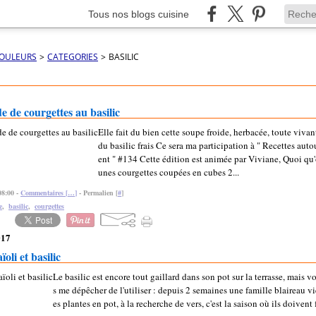
Tous nos blogs cuisine
COULEURS
>
CATEGORIES
>
BASILIC
e de courgettes au basilic
Elle fait du bien cette soupe froide, herbacée, toute viva
du basilic frais Ce sera ma participation à " Recettes auto
ent " #134 Cette édition est animée par Viviane, Quoi qu
unes courgettes coupées en cubes 2...
08:00 -
Commentaires [
…
]
- Permalien [
#
]
e
,
basilic
,
courgettes
017
ïoli et basilic
Le basilic est encore tout gaillard dans son pot sur la terrasse, mais v
s me dépêcher de l'utiliser : depuis 2 semaines une famille blaireau vi
es plantes en pot, à la recherche de vers, c'est la saison où ils doivent f