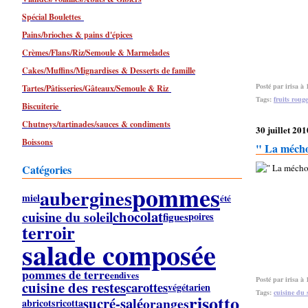
Spécial Boulettes
Pains/brioches & pains d'épices
Crèmes/Flans/Riz/Semoule & Marmelades
Cakes/Muffins/Mignardises & Desserts de famille
Posté par irisa à 
Tartes/Pâtisseries/Gâteaux/Semoule & Riz
Tags:
fruits rouge
Biscuiterie
Chutneys/tartinades/sauces & condiments
30 juillet 201
Boissons
" La mécho
Catégories
pommes
aubergines
miel
été
chocolat
cuisine du soleil
figues
poires
terroir
salade composée
pommes de terre
endives
Posté par irisa à 
cuisine des restes
carottes
végétarien
Tags:
cuisine du s
risotto
sucré-salé
oranges
abricots
ricotta