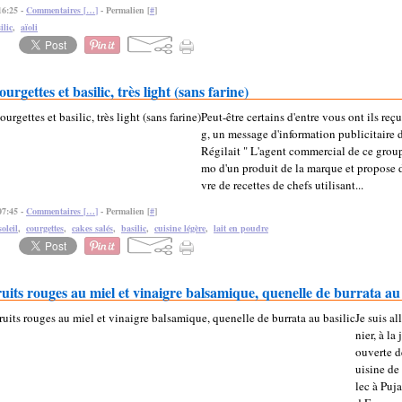
16:25 -
Commentaires [
…
]
- Permalien [
#
]
ilic
,
aïoli
rgettes et basilic, très light (sans farine)
Peut-être certains d'entre vous ont ils reçu
g, un message d'information publicitaire 
Régilait " L'agent commercial de ce groupe
mo d'un produit de la marque et propose d
vre de recettes de chefs utilisant...
07:45 -
Commentaires [
…
]
- Permalien [
#
]
oleil
,
courgettes
,
cakes salés
,
basilic
,
cuisine légère
,
lait en poudre
ruits rouges au miel et vinaigre balsamique, quenelle de burrata au 
Je suis a
nier, à la
ouverte d
uisine de
lec à Puj