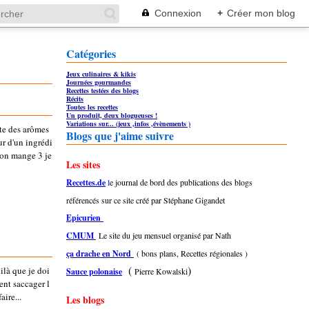
Connexion
+
Créer mon blog
Catégories
Jeux culinaires & kikis
Journées gourmandes
Recettes testées des blogs
Récits
Toutes les recettes
Un produit, deux blogueuses !
Variations sur... (jeux ,infos ,évènements )
nte des arômes
Blogs que j'aime suivre
ur d'un ingrédi
'on mange 3 je
Les sites
Recettes.de
l
e journal de bord des publications des blogs
référencés sur ce site créé par Stéphane Gigandet
Epicurien
CMUM
Le site du jeu mensuel organisé par Nath
ça drache en Nord
( bons plans, Recettes régionales )
(
)
oilà que je doi
Sauce polonaise
Pierre Kowalski
ent saccager l
aire...
Les blogs