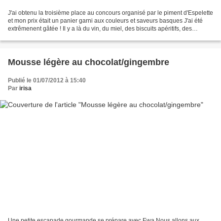
J'ai obtenu la troisième place au concours organisé par le piment d'Espelette
et mon prix était un panier garni aux couleurs et saveurs basques J'ai été
extrêmenent gâtée ! Il y a là du vin, du miel, des biscuits apéritifs, des
confitures variées, des...
Mousse légère au chocolat/gingembre
Publié le 01/07/2012 à 15:40
Par
irisa
Une petite escapade gourmande se prépare avec Ewa Nous allons aux