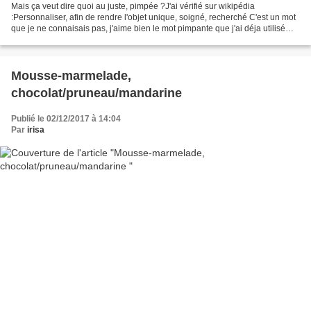
Mais ça veut dire quoi au juste, pimpée ?J'ai vérifié sur wikipédia
:Personnaliser, afin de rendre l'objet unique, soigné, recherché C'est un mot
que je ne connaisais pas, j'aime bien le mot pimpante que j'ai déja utilisé
pour qualifier une assiette :...
Mousse-marmelade,
chocolat/pruneau/mandarine
Publié le 02/12/2017 à 14:04
Par
irisa