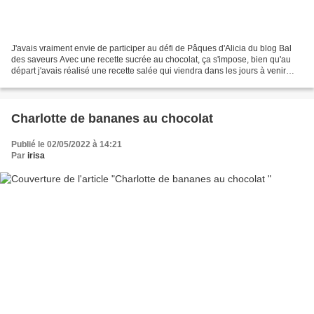
J'avais vraiment envie de participer au défi de Pâques d'Alicia du blog Bal
des saveurs Avec une recette sucrée au chocolat, ça s'impose, bien qu'au
départ j'avais réalisé une recette salée qui viendra dans les jours à venir
Mon idée c'était un chou garni...
Charlotte de bananes au chocolat
Publié le 02/05/2022 à 14:21
Par
irisa