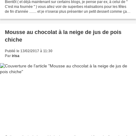
Bientôt ( et déjà maintenant sur certains blogs, je pense par ex, à celui de "
C'est ma fournée " ) vous allez voir de superbes réalisations pour les fêtes
de fin d'année ........ et je n'oserai plus présenter un petit dessert comme ça,
vite fait avec...
Mousse au chocolat à la neige de jus de pois
chiche
Publié le 13/02/2017 à 11:30
Par
irisa