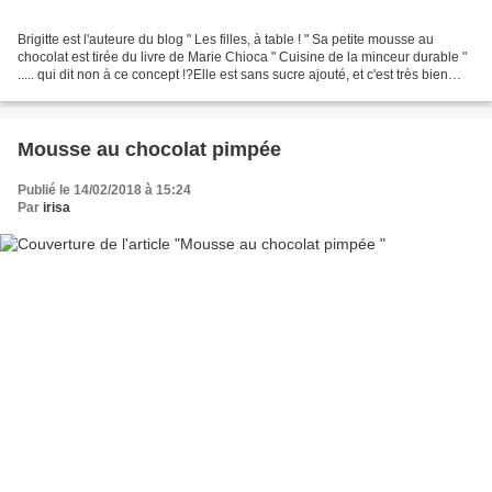
Brigitte est l'auteure du blog " Les filles, à table ! " Sa petite mousse au
chocolat est tirée du livre de Marie Chioca " Cuisine de la minceur durable "
..... qui dit non à ce concept !?Elle est sans sucre ajouté, et c'est très bien
comme ça 100g de...
Mousse au chocolat pimpée
Publié le 14/02/2018 à 15:24
Par
irisa