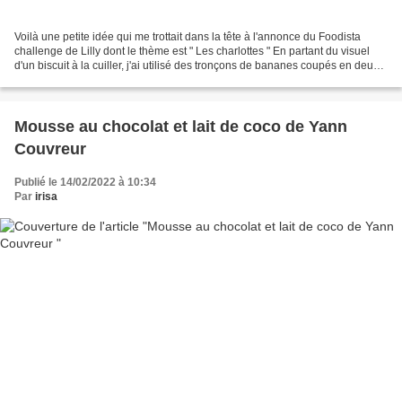
Voilà une petite idée qui me trottait dans la tête à l'annonce du Foodista
challenge de Lilly dont le thème est " Les charlottes " En partant du visuel
d'un biscuit à la cuiller, j'ai utilisé des tronçons de bananes coupés en deux
dans le sens de la longueur...
Mousse au chocolat et lait de coco de Yann
Couvreur
Publié le 14/02/2022 à 10:34
Par
irisa