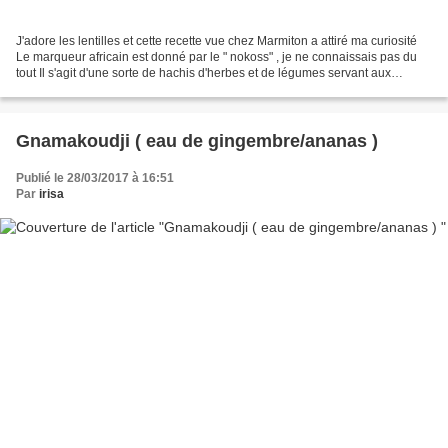
J'adore les lentilles et cette recette vue chez Marmiton a attiré ma curiosité
Le marqueur africain est donné par le " nokoss" , je ne connaissais pas du
tout Il s'agit d'une sorte de hachis d'herbes et de légumes servant aux
marinades ( poisson, viande...
Gnamakoudji ( eau de gingembre/ananas )
Publié le 28/03/2017 à 16:51
Par
irisa