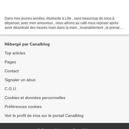
Dans mes jeunes années, étudiante à Lille , sans beaucoup de sous à
dépenser, avec mon amoureux , nous allions au café nous reposer après
avoir déambulé des heures main dans la main , invariablement , je prenais
l'été un " lait-fraise" et l'hiver un "...
Hébergé par Canalblog
Top articles
Pages
Contact
Signaler un abus
C.G.U.
Cookies et données personnelles
Préférences cookies
Voir le profil de irisa sur le portail Canalblog