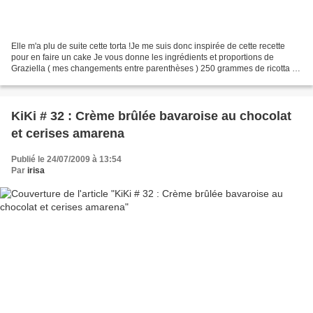
Elle m'a plu de suite cette torta !Je me suis donc inspirée de cette recette
pour en faire un cake Je vous donne les ingrédients et proportions de
Graziella ( mes changements entre parenthèses ) 250 grammes de ricotta au
lait de vache170g de sucre ( mis...
KiKi # 32 : Crème brûlée bavaroise au chocolat
et cerises amarena
Publié le 24/07/2009 à 13:54
Par
irisa