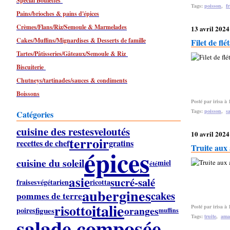
Spécial Boulettes
Tags:
poisson
,
fr
Pains/brioches & pains d'épices
Crèmes/Flans/Riz/Semoule & Marmelades
13 avril 2024
Cakes/Muffins/Mignardises & Desserts de famille
Filet de fl
Tartes/Pâtisseries/Gâteaux/Semoule & Riz
Biscuiterie
Chutneys/tartinades/sauces & condiments
Boissons
Posté par irisa à 
Tags:
poisson
,
s
Catégories
cuisine des restes
veloutés
10 avril 2024
terroir
recettes de chef
gratins
Truite aux
épices
cuisine du soleil
miel
été
asie
sucré-salé
fraises
végétarien
ricotta
aubergines
cakes
pommes de terre
italie
risotto
Posté par irisa à 
oranges
figues
poires
muffins
Tags:
truite
,
ama
salade composée