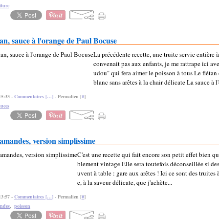
iture
étan, sauce à l'orange de Paul Bocuse
La précédente recette, une truite servie entière à 
convenait pas aux enfants, je me rattrape ici ave
udou" qui fera aimer le poisson à tous Le flétan
blanc sans arêtes à la chair délicate La sauce à l'
15:33 -
Commentaires [
…
]
- Permalien [
#
]
auces
 amandes, version simplissime
C'est une recette qui fait encore son petit effet bien qu'
blement vintage Elle sera toutefois déconseillée si des
uvent à table : gare aux arêtes ! Ici ce sont des truites
e, à la saveur délicate, que j'achète...
13:57 -
Commentaires [
…
]
- Permalien [
#
]
ndes
,
poisson