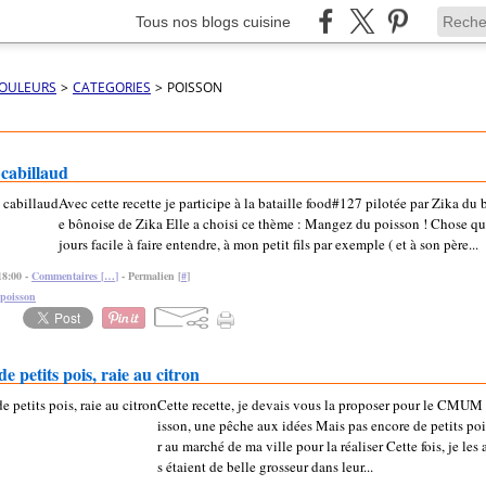
Tous nos blogs cuisine
COULEURS
>
CATEGORIES
>
POISSON
 cabillaud
Avec cette recette je participe à la bataille food#127 pilotée par Zika du 
e bônoise de Zika Elle a choisi ce thème : Mangez du poisson ! Chose qui
jours facile à faire entendre, à mon petit fils par exemple ( et à son père...
18:00 -
Commentaires [
…
]
- Permalien [
#
]
poisson
de petits pois, raie au citron
Cette recette, je devais vous la proposer pour le CMUM d
isson, une pêche aux idées Mais pas encore de petits po
r au marché de ma ville pour la réaliser Cette fois, je les a
s étaient de belle grosseur dans leur...