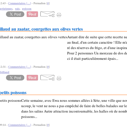
12:43 -
Commentaires [
…
]
- Permalien [
#
]
 printemps
,
raie
,
poisson
llaud au zaatar, courgettes aux olives vertes
Autant dire de suite que cette recette 
au final, d'un certain caractère ! Elle m
ré des réserves du frigo, et d'une inspir
Pour 2 personnes Un morceau de dos de 
ci il était particulièrement épais...
12:31 -
Commentaires [
…
]
- Permalien [
#
]
abillaud
petits poissons
Cette semaine, avec Ewa nous sommes allées à Sète, une ville que n
ucoup, le vent ne nous a pas empêché de faire de belles balades sur le
dans les salins Autre attraction incontournable, les halles où de nomb
poissons...
09:14 -
Commentaires [
…
]
- Permalien [
#
]