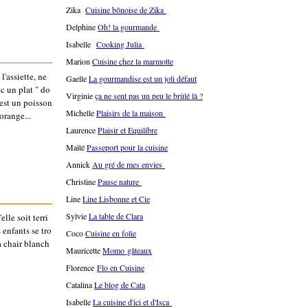
Zika
Cuisine bônoise de Zika
Delphine
Oh! la gourmande
Isabelle
Cooking Julia
Marion
Cuisine chez la marmotte
l'assiette, ne
Gaelle
La gourmandise est un joli défaut
c un plat " do
Virginie
ça ne sent pas un peu le brûlé là ?
 est un poisson
Michelle
Plaisirs de la maison
orange...
Laurence
Plaisir et Equilibre
Maïté
Passeport pour la cuisine
Annick
Au gré de mes envies
Christine
Pause nature
Line
Line Lisbonne et Cie
Sylvie
La table de Clara
elle soit terri
 enfants se tro
Coco
Cuisine en folie
 à chair blanch
Mauricette
Momo gâteaux
Florence
Flo en Cuisine
Catalina
Le blog de Cata
Isabelle
La cuisine d'ici et d'Isca