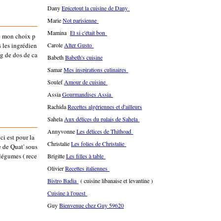
Dany
Epicetout la cuisine de Dany
Marie
Not parisienne
Mamina
Et si c'était bon
dé mon choix p
s les ingrédien
Carole
Alter Gusto
g de dos de ca
Babeth
Babeth's cuisine
Samar
Mes inspirations culinaires
Soulef
Amour de cuisine
Assia
Gourmandises Assia
Rachida
Recettes algériennes et d'ailleurs
Sahela
Aux délices du palais de Sahela
Annyvonne
Les délices de Thithoad
 ci est pour la
Christalie
Les folies de Christalie
e de Quat' sous
 légumes ( rece
Brigitte
Les filles à table
Olivier
Recettes italiennes
Bistro Badia
( cuisine libanaise et levantine )
Cuisine à l'ouest
Guy
Bienvenue chez Guy 59620