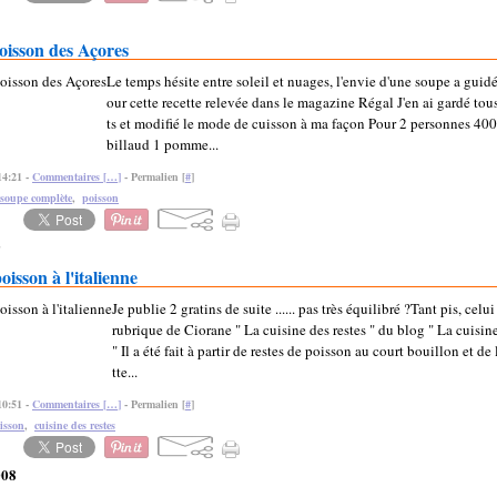
oisson des Açores
Le temps hésite entre soleil et nuages, l'envie d'une soupe a gui
our cette recette relevée dans le magazine Régal J'en ai gardé tou
ts et modifié le mode de cuisson à ma façon Pour 2 personnes 400
billaud 1 pomme...
14:21 -
Commentaires [
…
]
- Permalien [
#
]
soupe complète
,
poisson
9
oisson à l'italienne
Je publie 2 gratins de suite ...... pas très équilibré ?Tant pis, celui
rubrique de Ciorane " La cuisine des restes " du blog " La cuisin
" Il a été fait à partir de restes de poisson au court bouillon et de
tte...
10:51 -
Commentaires [
…
]
- Permalien [
#
]
isson
,
cuisine des restes
008