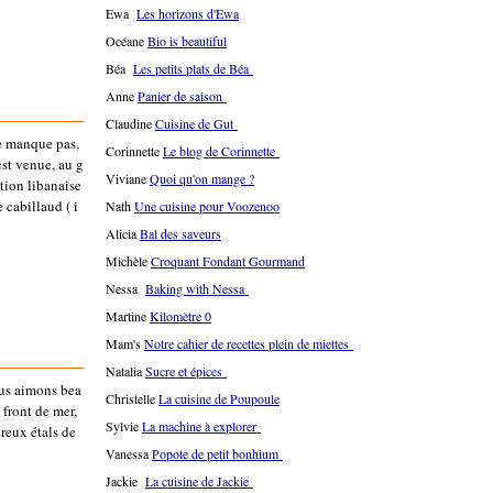
Ewa
Les horizons d'Ewa
Océane
Bio is beautiful
Béa
Les petits plats de Béa
Anne
Panier de saison
Claudine
Cuisine de Gut
ne manque pas,
Corinnette
Le blog de Corinnette
'est venue, au g
Viviane
Quoi qu'on mange ?
ation libanaise
cabillaud ( i
Nath
Une cuisine pour Voozenoo
Alicia
Bal des saveurs
Michèle
Croquant Fondant Gourmand
Nessa
Baking with Nessa
Martine
Kilomètre 0
Mam's
Notre cahier de recettes plein de miettes
Natalia
Sucre et épices
ous aimons bea
Christelle
La cuisine de Poupoule
 front de mer,
Sylvie
La machine à explorer
reux étals de
Vanessa
Popote de petit bonhium
Jackie
La cuisine de Jackie