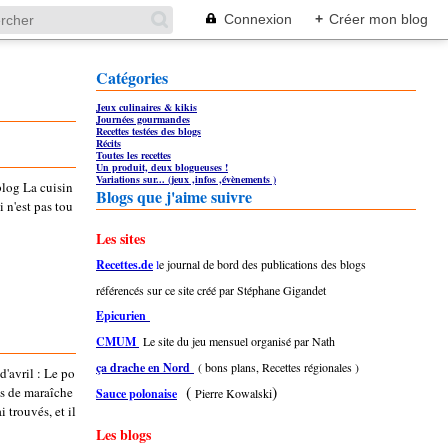
Connexion
+
Créer mon blog
Catégories
Jeux culinaires & kikis
Journées gourmandes
Recettes testées des blogs
Récits
Toutes les recettes
Un produit, deux blogueuses !
Variations sur... (jeux ,infos ,évènements )
blog La cuisin
Blogs que j'aime suivre
 n'est pas tou
Les sites
Recettes.de
l
e journal de bord des publications des blogs
référencés sur ce site créé par Stéphane Gigandet
Epicurien
CMUM
Le site du jeu mensuel organisé par Nath
ça drache en Nord
( bons plans, Recettes régionales )
'avril : Le po
(
)
is de maraîche
Sauce polonaise
Pierre Kowalski
i trouvés, et il
Les blogs