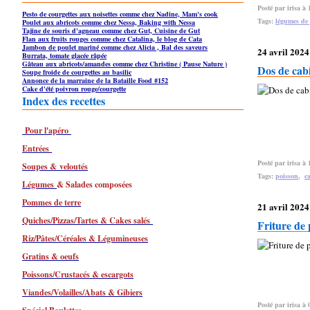
Posté par irisa à 
Pesto de courgettes aux noisettes comme chez Nadine, Mam's cook
Tags:
légumes de
Poulet aux abricots comme chez Nessa, Baking with Nessa
Tajine de souris d'agneau comme chez Gut, Cuisine de Gut
Flan aux fruits rouges comme chez Catalina, le blog de Cata
Jambon de poulet mariné comme chez Alicia , Bal des saveurs
24 avril 2024
Burrata, tomate glacée râpée
Gâteau aux abricots/amandes comme chez Christine ( Pause Nature )
Dos de cabi
Soupe froide de courgettes au basilic
Annonce de la marraine de la Bataille Food #152
Cake d'été poivron rouge/courgette
Index des recettes
Pour l'apéro
Entrées
Posté par irisa à 
Soupes & veloutés
Tags:
poisson
,
c
Légumes
& Salades composées
Pommes de terre
21 avril 2024
Quiches/Pizzas/Tartes & Cakes salés
Friture de 
Riz/Pâtes/Céréales & Légumineuses
Gratins & oeufs
Poissons/Crustacés & escargots
Viandes/Volailles/Abats & Gibiers
Posté par irisa à 