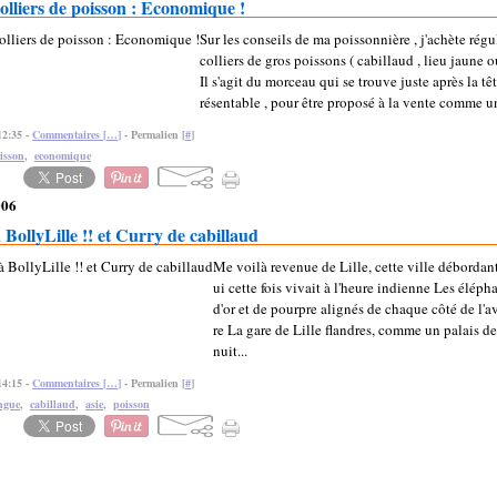
olliers de poisson : Economique !
Sur les conseils de ma poissonnière , j'achète rég
colliers de gros poissons ( cabillaud , lieu jaune ou
Il s'agit du morceau qui se trouve juste après la têt
résentable , pour être proposé à la vente comme un
12:35 -
Commentaires [
…
]
- Permalien [
#
]
isson
,
economique
006
 BollyLille !! et Curry de cabillaud
Me voilà revenue de Lille, cette ville débordan
ui cette fois vivait à l'heure indienne Les éléph
d'or et de pourpre alignés de chaque côté de l'a
re La gare de Lille flandres, comme un palais d
nuit...
14:15 -
Commentaires [
…
]
- Permalien [
#
]
ngue
,
cabillaud
,
asie
,
poisson