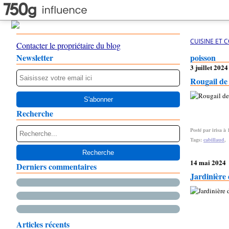
CUISINE ET 
Contacter le propriétaire du blog
Newsletter
poisson
3 juillet 2024
Rougail de
Recherche
Posté par irisa à 
Tags:
cabillaud
,
14 mai 2024
Derniers commentaires
Jardinière 
Articles récents