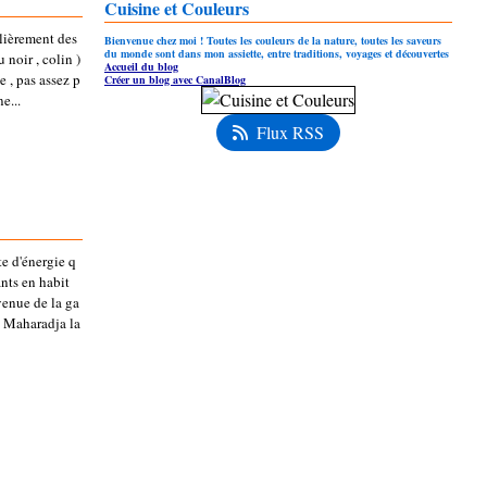
Cuisine et Couleurs
ulièrement des
Bienvenue chez moi ! Toutes les couleurs de la nature, toutes les saveurs
du monde sont dans mon assiette, entre traditions, voyages et découvertes
 noir , colin )
Accueil du blog
e , pas assez p
Créer un blog avec CanalBlog
e...
Flux RSS
te d'énergie q
ants en habit
venue de la ga
e Maharadja la