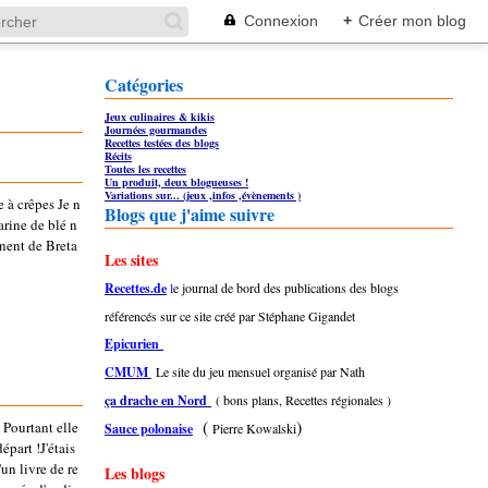
Connexion
+
Créer mon blog
Catégories
Jeux culinaires & kikis
Journées gourmandes
Recettes testées des blogs
Récits
Toutes les recettes
Un produit, deux blogueuses !
Variations sur... (jeux ,infos ,évènements )
e à crêpes Je n
Blogs que j'aime suivre
arine de blé n
nnent de Breta
Les sites
Recettes.de
l
e journal de bord des publications des blogs
référencés sur ce site créé par Stéphane Gigandet
Epicurien
CMUM
Le site du jeu mensuel organisé par Nath
ça drache en Nord
( bons plans, Recettes régionales )
(
)
 Pourtant elle
Sauce polonaise
Pierre Kowalski
épart !J'étais
'un livre de re
Les blogs