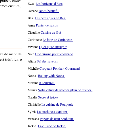
 purée d'endiv
Ewa
Les horizons d'Ewa
sorées ensuite,
Océane
Bio is beautiful
Béa
Les petits plats de Béa
Anne
Panier de saison
Claudine
Cuisine de Gut
Corinnette
Le blog de Corinnette
Viviane
Quoi qu'on mange ?
zza de ma ville
Nath
Une cuisine pour Voozenoo
est très bien, e
Alicia
Bal des saveurs
Michèle
Croquant Fondant Gourmand
Nessa
Baking with Nessa
Martine
Kilomètre 0
Mam's
Notre cahier de recettes plein de miettes
Natalia
Sucre et épices
Christelle
La cuisine de Poupoule
Sylvie
La machine à explorer
Vanessa
Popote de petit bonhium
Jackie
La cuisine de Jackie