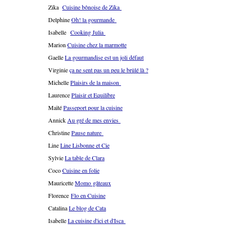
Zika
Cuisine bônoise de Zika
Delphine
Oh! la gourmande
Isabelle
Cooking Julia
Marion
Cuisine chez la marmotte
Gaelle
La gourmandise est un joli défaut
Virginie
ça ne sent pas un peu le brûlé là ?
Michelle
Plaisirs de la maison
Laurence
Plaisir et Equilibre
Maïté
Passeport pour la cuisine
Annick
Au gré de mes envies
Christine
Pause nature
Line
Line Lisbonne et Cie
Sylvie
La table de Clara
Coco
Cuisine en folie
Mauricette
Momo gâteaux
Florence
Flo en Cuisine
Catalina
Le blog de Cata
Isabelle
La cuisine d'ici et d'Isca