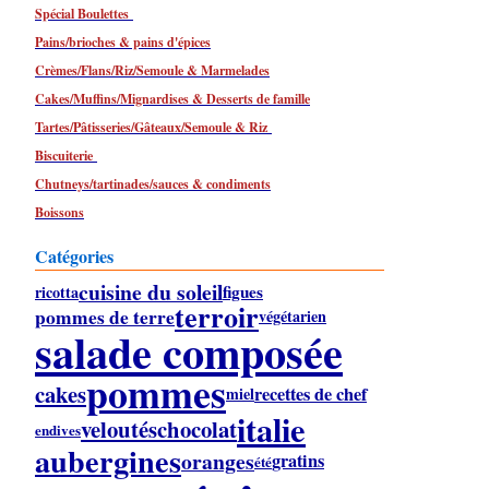
Spécial Boulettes
Pains/brioches & pains d'épices
Crèmes/Flans/Riz/Semoule & Marmelades
Cakes/Muffins/Mignardises & Desserts de famille
Tartes/Pâtisseries/Gâteaux/Semoule & Riz
Biscuiterie
Chutneys/tartinades/sauces & condiments
Boissons
Catégories
cuisine du soleil
figues
ricotta
terroir
pommes de terre
végétarien
salade composée
pommes
cakes
recettes de chef
miel
italie
veloutés
chocolat
endives
aubergines
oranges
gratins
été