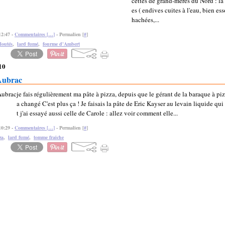
cettes de grand-mères du Nord : la
es ( endives cuites à l'eau, bien es
hachées,...
12:47 -
Commentaires [
…
]
- Permalien [
#
]
loutés
,
lard fumé
,
fourme d'Ambert
10
'Aubrac
je fais régulièrement ma pâte à pizza, depuis que le gérant de la baraque à pi
a changé C'est plus ça ! Je faisais la pâte de Eric Kayser au levain liquide qui 
t j'ai essayé aussi celle de Carole : allez voir comment elle...
10:29 -
Commentaires [
…
]
- Permalien [
#
]
za
,
lard fumé
,
tomme fraiche