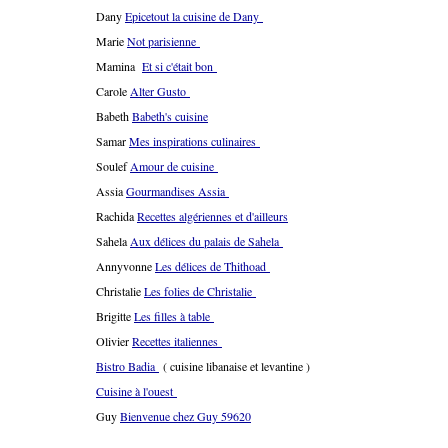
Dany
Epicetout la cuisine de Dany
Marie
Not parisienne
Mamina
Et si c'était bon
Carole
Alter Gusto
Babeth
Babeth's cuisine
Samar
Mes inspirations culinaires
Soulef
Amour de cuisine
Assia
Gourmandises Assia
Rachida
Recettes algériennes et d'ailleurs
Sahela
Aux délices du palais de Sahela
Annyvonne
Les délices de Thithoad
Christalie
Les folies de Christalie
Brigitte
Les filles à table
Olivier
Recettes italiennes
Bistro Badia
( cuisine libanaise et levantine )
Cuisine à l'ouest
Guy
Bienvenue chez Guy 59620