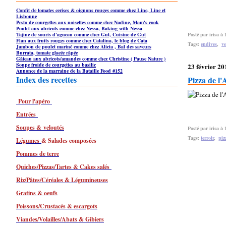
Confit de tomates cerises & oignons rouges comme chez Line, Line et
Lisbonne
Pesto de courgettes aux noisettes comme chez Nadine, Mam's cook
Poulet aux abricots comme chez Nessa, Baking with Nessa
Tajine de souris d'agneau comme chez Gut, Cuisine de Gut
Posté par irisa à 
Flan aux fruits rouges comme chez Catalina, le blog de Cata
Tags:
endives
,
ve
Jambon de poulet mariné comme chez Alicia , Bal des saveurs
Burrata, tomate glacée râpée
Gâteau aux abricots/amandes comme chez Christine ( Pause Nature )
Soupe froide de courgettes au basilic
23 février 20
Annonce de la marraine de la Bataille Food #152
Index des recettes
Pizza de l
Pour l'apéro
Entrées
Soupes & veloutés
Posté par irisa à 
Tags:
terroir
,
piz
Légumes
& Salades composées
Pommes de terre
Quiches/Pizzas/Tartes & Cakes salés
Riz/Pâtes/Céréales & Légumineuses
Gratins & oeufs
Poissons/Crustacés & escargots
Viandes/Volailles/Abats & Gibiers