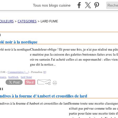
Tous nos blogs cuisine
COULEURS
>
CATEGORIES
>
LARD FUME
1
blé noir à la nordique
Chandeleur oblige ! Et pour une fois, je n'ai pas réalisé ma pât
e maitrise pas la cuisson des galettes bretonnes faites avec la f
oir ou sarrasin J'ai acheté celles ci au super-marché : elles vie
gne dit la notice...
15:08 -
Commentaires [
…
]
- Permalien [
#
]
reaux
,
haddock
,
lard fumé
011
ndives à la fourme d'Ambert et croustilles de lard
Somme toute une recette classique
n'était pas prévue comme telle au d
partie pour faire une recette tirée d