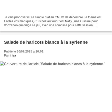
Je vais proposer ici ce simple plat au CMUM de décembre Le thème est
Enfilez vos maniques, Cuisinez au four C'est Natly , une Cuisine pour
Voozenoo qui dirige ce jeu, avec une complice pour cette session ,
Claudine, La cuisine de Gut Tant de choses se...
Salade de haricots blancs à la syrienne
Publié le 30/07/2025 à 10:01
Par
irisa