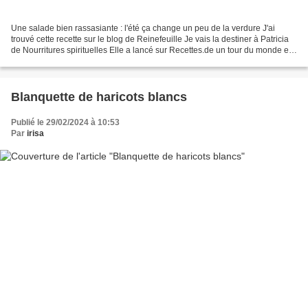
Une salade bien rassasiante : l'été ça change un peu de la verdure J'ai
trouvé cette recette sur le blog de Reinefeuille Je vais la destiner à Patricia
de Nourritures spirituelles Elle a lancé sur Recettes.de un tour du monde en
1001 salades Un impératif...
Blanquette de haricots blancs
Publié le 29/02/2024 à 10:53
Par
irisa