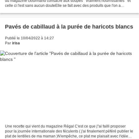
du magazine Gourmand consacré aux soupes " vraiment nourrissantes " et
celle ci l'est sans aucun douteElle se fait avec des produits que l'on a
facilement sous la main, sauf...
Pavés de cabillaud à la purée de haricots blancs
Publié le 10/04/2022 à 14:27
Par
irisa
Une recette qui vient du magazine Régal C'est ce que j"ai failli proposer
pour la journée internationale des féculents ( j'ai finalement péféré publier le
plat de lentilles de ma maman )N'empêche, ce plat me plaisait avec l'idée