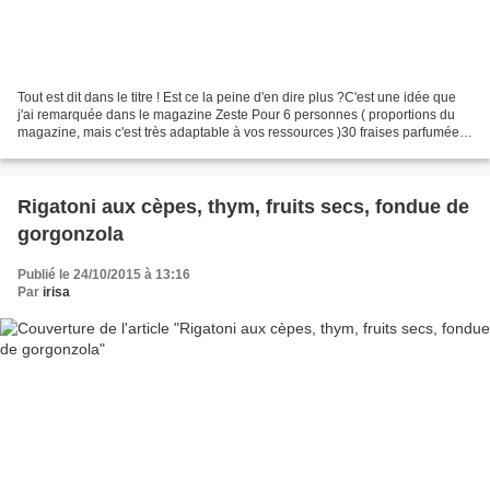
Tout est dit dans le titre ! Est ce la peine d'en dire plus ?C'est une idée que
j'ai remarquée dans le magazine Zeste Pour 6 personnes ( proportions du
magazine, mais c'est très adaptable à vos ressources )30 fraises parfumées :
les couper en 412 carottes...
Rigatoni aux cèpes, thym, fruits secs, fondue de
gorgonzola
Publié le 24/10/2015 à 13:16
Par
irisa