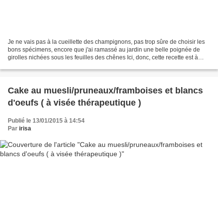
Je ne vais pas à la cueillette des champignons, pas trop sûre de choisir les
bons spécimens, encore que j'ai ramassé au jardin une belle poignée de
girolles nichées sous les feuilles des chênes Ici, donc, cette recette est à
base de cèpes que j'ai achetés...
Cake au muesli/pruneaux/framboises et blancs
d'oeufs ( à visée thérapeutique )
Publié le 13/01/2015 à 14:54
Par
irisa