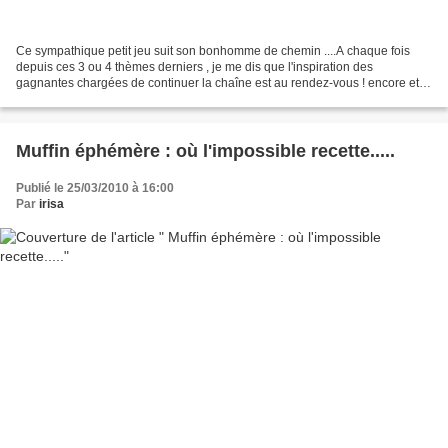
Ce sympathique petit jeu suit son bonhomme de chemin ....A chaque fois
depuis ces 3 ou 4 thèmes derniers , je me dis que l'inspiration des
gagnantes chargées de continuer la chaîne est au rendez-vous ! encore et
encore, jusqu'à quand ? C'est un vrai jeu...
Muffin éphémère : où l'impossible recette.....
Publié le 25/03/2010 à 16:00
Par
irisa