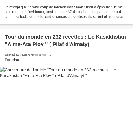
Je m'explique : grand coup de torchon dans mon " tiroir à épicerie " Je me
suis rendue à l'évidence, c'est le bazar ! J'ai des fonds de paquet partout,
certains stockés dans le fond et jamais plus utilisés, ils seront éliminés sans
remords ! Je me décide...
Tour du monde en 232 recettes : Le Kasakhstan
"Alma-Ata Plov " ( Pilaf d'Almaty)
Publié le 16/02/2010 à 10:02
Par
irisa