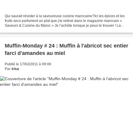
Qui saurait résister à la savoureuse cuisine marocaine?Ici les épices et les
fruits secs parfument un plat que j'ai relévé dans le magazine marocain «
Saveurs & Cuisine du Maroc » Je l’achète lorsque je peux le trouver ! La
recette est inspirée par le...
Muffin-Monday # 24 : Muffin à l'abricot sec entier
farci d'amandes au miel
Publié le 17/02/2011 à 09:00
Par
irisa