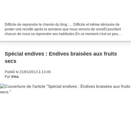
Difficile de reprendre le chemin du blog ..... Difficile et même dérisoire de
poster une recette après la semaine que nous venons de vivreEt pourtant
chacun de nous va reprendre ses habitudes En ce moment c'est un peu
l'hôpital à la maison: je me remets...
Spécial endives : Endives braisées aux fruits
secs
Publié le 21/01/2013 à 13:45
Par
irisa