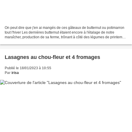
On peut dire que j'en ai mangés de ces gâteaux de butternut ou potimarron
tout l'hiver Les dernières butternut étaient encore à l'étalage de notre
maraîcher, production de sa ferme, trônant à côté des légumes de printemps
Le temps pas joli joli pour un...
Lasagnes au chou-fleur et 4 fromages
Publié le 18/01/2023 à 10:55
Par
irisa