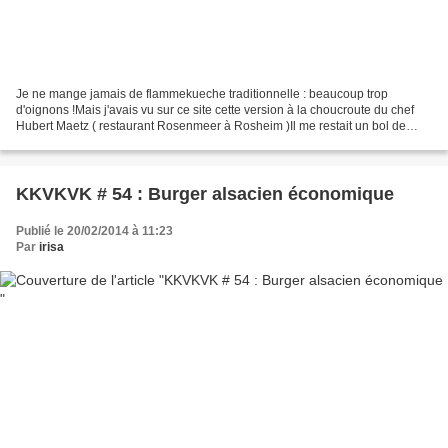
Je ne mange jamais de flammekueche traditionnelle : beaucoup trop
d'oignons !Mais j'avais vu sur ce site cette version à la choucroute du chef
Hubert Maetz ( restaurant Rosenmeer à Rosheim )Il me restait un bol de
choucroute cuite, l'occasion d'essayer...
KKVKVK # 54 : Burger alsacien économique
Publié le 20/02/2014 à 11:23
Par
irisa