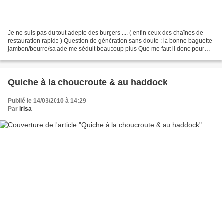
Je ne suis pas du tout adepte des burgers .... ( enfin ceux des chaînes de
restauration rapide ) Question de génération sans doute : la bonne baguette
jambon/beurre/salade me séduit beaucoup plus Que me faut il donc pour
faire un burger ?Un pain rond,...
Quiche à la choucroute & au haddock
Publié le 14/03/2010 à 14:29
Par
irisa