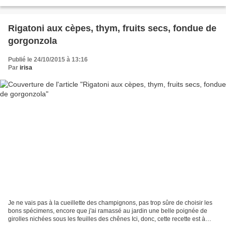
coins et les ardéchois ne...
Rigatoni aux cèpes, thym, fruits secs, fondue de
gorgonzola
Publié le 24/10/2015 à 13:16
Par
irisa
Je ne vais pas à la cueillette des champignons, pas trop sûre de choisir les
bons spécimens, encore que j'ai ramassé au jardin une belle poignée de
girolles nichées sous les feuilles des chênes Ici, donc, cette recette est à