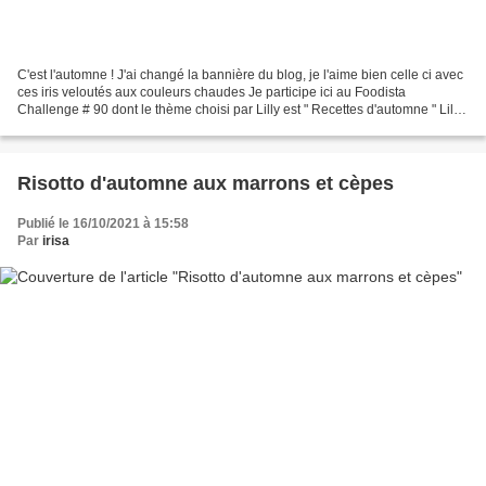
C'est l'automne ! J'ai changé la bannière du blog, je l'aime bien celle ci avec
ces iris veloutés aux couleurs chaudes Je participe ici au Foodista
Challenge # 90 dont le thème choisi par Lilly est " Recettes d'automne " Lilly
est l'auteure du blog "...
Risotto d'automne aux marrons et cèpes
Publié le 16/10/2021 à 15:58
Par
irisa