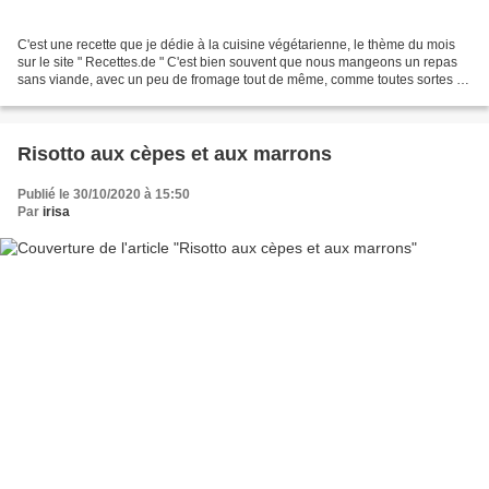
C'est une recette que je dédie à la cuisine végétarienne, le thème du mois
sur le site " Recettes.de " C'est bien souvent que nous mangeons un repas
sans viande, avec un peu de fromage tout de même, comme toutes sortes de
gratins ou de tartes salées Ce...
Risotto aux cèpes et aux marrons
Publié le 30/10/2020 à 15:50
Par
irisa