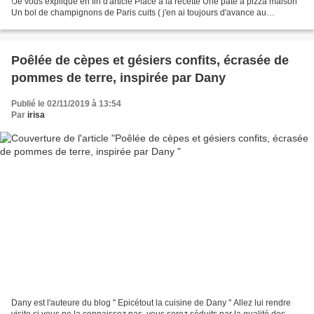
!Je vous explique en fin d'article Place à la recette Une pâte à pizza maison
Un bol de champignons de Paris cuits ( j'en ai toujours d'avance au
congélateur )30g de cèpes secs (...
Poêlée de cèpes et gésiers confits, écrasée de
pommes de terre, inspirée par Dany
Publié le 02/11/2019 à 13:54
Par
irisa
Dany est l'auteure du blog " Epicétout la cuisine de Dany " Allez lui rendre
visite si vous ne la connaissez pas, vous serez séduits par la qualité des