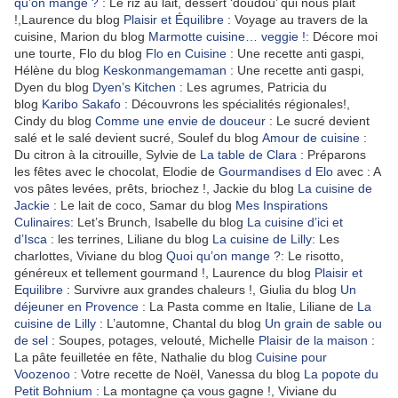
qu’on mange ?
: Le riz au lait, dessert ‘doudou’ qui nous plait
!,Laurence du blog
Plaisir et Équilibre
: Voyage au travers de la
cuisine, Marion du blog
Marmotte cuisine… veggie !
: Décore moi
une tourte
,
Flo du blog
Flo en Cuisine
: Une recette anti gaspi,
Hélène du blog
Keskonmangemaman
: Une recette anti gaspi,
Dyen du blog
Dyen’s Kitchen
: Les agrumes, Patricia du
blog
Karibo Sakafo :
Découvrons les spécialités régionales!,
Cindy du blog
Comme une envie de douceur
: Le sucré devient
salé et le salé devient sucré, Soulef du blog
Amour de cuisine
:
Du citron à la citrouille, Sylvie de
La table de Clara :
Préparons
les fêtes avec le chocolat, Elodie de
Gourmandises d Elo
avec : A
vos pâtes levées, prêts, briochez !, Jackie du blog
La cuisine de
Jackie
: Le lait de coco, Samar du blog
Mes Inspirations
Culinaires
: Let’s Brunch, Isabelle du blog
La cuisine d’ici et
d’Isca
: les terrines, Liliane du blog
La cuisine de Lilly
: Les
charlottes, Viviane du blog
Quoi qu’on mange ?
: Le risotto,
généreux et tellement gourmand !, Laurence du blog
Plaisir et
Equilibre
: Survivre aux grandes chaleurs !, Giulia du blog
Un
déjeuner en Provence
: La Pasta comme en Italie, Liliane de
La
cuisine de Lilly
: L’automne, Chantal du blog
Un grain de sable ou
de sel
: Soupes, potages, velouté, Michelle
Plaisir de la maison
:
La pâte feuilletée en fête, Nathalie du blog
Cuisine pour
Voozenoo
: Votre recette de Noël, Vanessa du blog
La popote du
Petit Bohnium :
La montagne ça vous gagne !, Viviane du