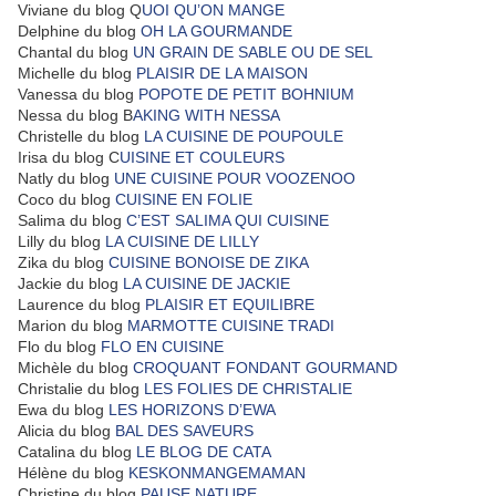
Viviane du blog Q
UOI QU’ON MANGE
Delphine du blog
OH LA GOURMANDE
Chantal du blog
UN GRAIN DE SABLE OU DE SEL
Michelle du blog
PLAISIR DE LA MAISON
Vanessa du blog
POPOTE DE PETIT BOHNIUM
Nessa du blog B
AKING WITH NESSA
Christelle du blog
LA CUISINE DE POUPOULE
Irisa du blog C
UISINE ET COULEURS
Natly du blog
UNE CUISINE POUR VOOZENOO
Coco du blog
CUISINE EN FOLIE
Salima du blog
C’EST SALIMA QUI CUISINE
Lilly du blog
LA CUISINE DE LILLY
Zika du blog
CUISINE BONOISE DE ZIKA
Jackie du blog
LA CUISINE DE JACKIE
Laurence du blog
PLAISIR ET EQUILIBRE
Marion du blog
MARMOTTE CUISINE TRADI
Flo du blog
FLO EN CUISINE
Michèle du blog
CROQUANT FONDANT GOURMAND
Christalie du blog
LES FOLIES DE CHRISTALIE
Ewa du blog
LES HORIZONS D’EWA
Alicia du blog
BAL DES SAVEURS
Catalina du blog
LE BLOG DE CATA
Hélène du blog
KESKONMANGEMAMAN
Christine du blog
PAUSE NATURE