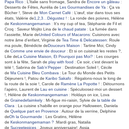
Papa Rico
: L’Italie sans fromage, Sandra de
Encore un gâteau
:
Desserts de Fêtes, Aurélia de
Les Gourmandises de Ya
: Ça va
Bûcher !, Steve de
Mon Carnet Café
: L’œuf, star dans tous ses
états, Valérie de
1,2,3…Dégustez !
: La ronde des poivres, Hélène
de
Keskonmangemaman
: It’s my cup of tea, Stéphanie de Fil et
Croq : Saveur Mojito Lina de
le chaud patate
: La fumée dans
l’assiette, Marie de
United Colours of Macarons
: Cuisinons avec
notre âme d’enfant, Virginie de
Tea Time & Delicatessen
: Roule
ma poule, Bénédicte de
Douceurs Maison
: Tartine Moi, Cindy
de
Comme une envie de douceur
: Et si on cuisinait les restes ?,
Lilie de
La Cuisine Maison, Et Pourquoi pas Moi?
: Les courges
sont à la fête, Sarah de
play with food
: Ce soir, c’est devant la
télé !, Sabrina de
Sab’n’Pepper
: Destination Soleil !, Cécile
de
Ma Cuisine Bleu Combava
: Le Tour du Monde des Petits
Déjeuners !, Patou de
Karibo Sakafo
: Régalons-nous le long de
la route de la soie !, Carole de
Ramène La Popotte
! : Détournons
l’apéro, Laurent de
Lau en cuisine
: Spéculoosez-moi un dessert
!, Hélène de
Keskonmangemaman
: Holdays on ice, Lova
de
Grainedefaimkely
: Mi-figue mi-raisin, Sylvie de
la table de
Clara
: La cuisine s’habille en orange pour Halloween, Daniela
de
Quelque part en Provence
: Autour de la verrine, Delphine
de
Oh la Gourmande
: Les Gratins, Hélène
de
Keskonmangemaman ?
:Mardi gras, Natalia
de
Sucreetepices
: Joyeux anniversaire!, Assia