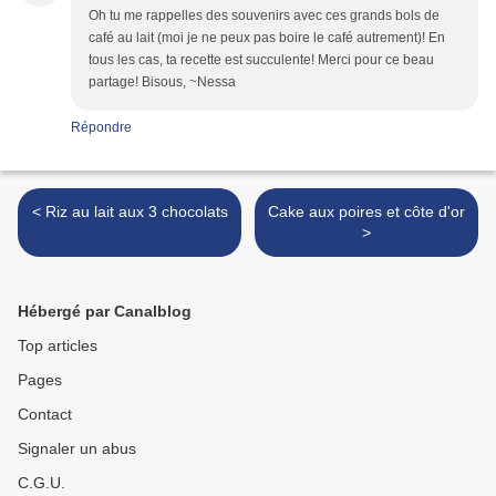
Oh tu me rappelles des souvenirs avec ces grands bols de
café au lait (moi je ne peux pas boire le café autrement)! En
tous les cas, ta recette est succulente! Merci pour ce beau
partage! Bisous, ~Nessa
Répondre
< Riz au lait aux 3 chocolats
Cake aux poires et côte d'or
>
Hébergé par Canalblog
Top articles
Pages
Contact
Signaler un abus
C.G.U.