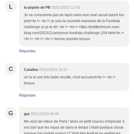
L
la popote de PB
05/11/2023 12:42
Je ne consomme pas de lapin mais mon mari aurait adoré ton
plat!<br /> <br /> je suis la nouvelle marraine de la Foodista
challenge si ça te dit :<br /> <br /> https://petitbohnium.over-
blog.com/2023/11/annonce-foodista-challenge-104.html<br />
<br /> <br /> <br /> bonne journée bisous
Répondre
C
Catalina
05/11/2023 10:31
oh la la une très belle recette, c'est succulent<br /> <br />
bisous
Répondre
G
gut
05/11/2023 09:46
Me voici de retour de Paris ! alors un petit coucou s'imposait. Il
est clair que les repas de dans le temps c'était quelque chose
lorsque l'on invitait surtout ! C'était très festif et on mettait les