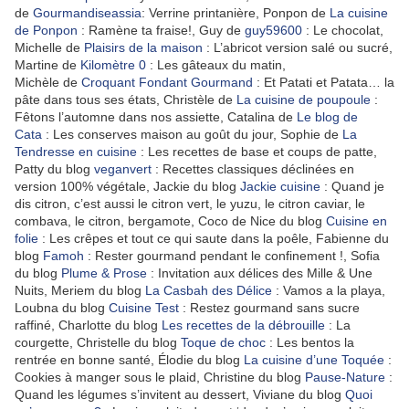
de
Gourmandiseassia
: Verrine printanière, Ponpon de
La cuisine
de Ponpon
: Ramène ta fraise!, Guy de
guy59600
: Le chocolat,
Michelle de
Plaisirs de la maison
: L’abricot version salé ou sucré,
Martine de
Kilomètre 0
: Les gâteaux du matin,
Michèle de
Croquant Fondant Gourmand
: Et Patati et Patata… la
pâte dans tous ses états, Christèle de
La cuisine de poupoule
:
Fêtons l’automne dans nos assiette, Catalina de
Le blog de
Cata
: Les conserves maison au goût du jour, Sophie de
La
Tendresse en cuisine
: Les recettes de base et coups de patte,
Patty du blog
veganvert
: Recettes classiques déclinées en
version 100% végétale, Jackie du blog
Jackie cuisine
: Quand je
dis citron, c’est aussi le citron vert, le yuzu, le citron caviar, le
combava, le citron, bergamote, Coco de Nice du blog
Cuisine en
folie
: Les crêpes et tout ce qui saute dans la poêle, Fabienne du
blog
Famoh
: Rester gourmand pendant le confinement !, Sofia
du blog
Plume & Prose
: Invitation aux délices des Mille & Une
Nuits, Meriem du blog
La Casbah des Délice
: Vamos a la playa,
Loubna du blog
Cuisine Test
: Restez gourmand sans sucre
raffiné, Charlotte du blog
Les recettes de la débrouille
: La
courgette, Christelle du blog
Toque de choc
: Les bentos la
rentrée en bonne santé, Élodie du blog
La cuisine d’une Toquée
:
Cookies à manger sous le plaid, Christine du blog
Pause-Nature
:
Quand les légumes s’invitent au dessert, Viviane du blog
Quoi