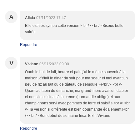
A
Alicia
07/11/2023 17:47
Elle est très sympa cette version !<br /> <br /> Bisous belle
soirée
Répondre
V
Viviane
06/11/2023 09:00
Oooh le bol de lait, beurre et pain j'ai le même souvenir à la
maison, c'était le diner du soir pour ma soeur et moi avant un
peu de riz au lait ou de gâteau de semoule ,-)<br /> <br />
Quant au lapin du dimanche, ma grand-mère avait un clapier
et nous le cuisinait à la crème (normandie oblige) et aux
champignons servi avec pommes de terre et salsifis.<br /> <br
/> Ta version si différente est bien gourmande également !<br
/> <br /> Bon début de semaine Irisa. Bizh. Viviane
Répondre