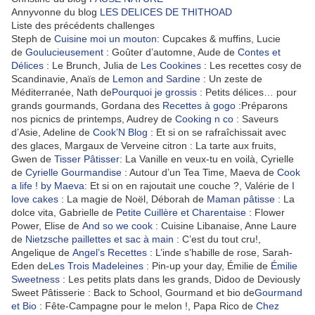
Annyvonne du blog
LES DELICES DE THITHOAD
Liste des précédents challenges
Steph de
Cuisine moi un mouton
: Cupcakes & muffins, Lucie
de
Goulucieusement
: Goûter d’automne, Aude de
Contes et
Délices
: Le Brunch, Julia de
Les Cookines
: Les recettes cosy de
Scandinavie, Anaïs de
Lemon and Sardine
: Un zeste de
Méditerranée, Nath de
Pourquoi je grossis
: Petits délices… pour
grands gourmands, Gordana des
Recettes à gogo
:Préparons
nos picnics de printemps, Audrey de
Cooking n co
: Saveurs
d’Asie, Adeline de
Cook’N Blog
: Et si on se rafraîchissait avec
des glaces, Margaux de Verveine citron : La tarte aux fruits,
Gwen de
Tisser Pâtisser:
La Vanille en veux-tu en voilà, Cyrielle
de
Cyrielle Gourmandise
: Autour d’un Tea Time, Maeva de
Cook
a life ! by Maeva
: Et si on en rajoutait une couche ?, Valérie de
I
love cakes
: La magie de Noël, Déborah de
Maman pâtisse
: La
dolce vita, Gabrielle de
Petite Cuillère et Charentaise
: Flower
Power, Elise de
And so we cook
: Cuisine Libanaise, Anne Laure
de
Nietzsche paillettes et sac à main
: C’est du tout cru!,
Angelique de
Angel’s Recettes
: L’inde s’habille de rose, Sarah-
Eden de
Les Trois Madeleines
: Pin-up your day, Émilie de
Émilie
Sweetness
: Les petits plats dans les grands, Didoo de Deviously
Sweet Pâtisserie : Back to School, Gourmand et bio de
Gourmand
et Bio
: Fête-Campagne pour le melon !, Papa Rico de
Chez