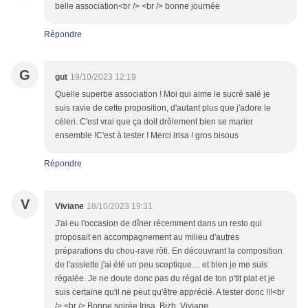
belle association<br /> <br /> bonne journée
Répondre
G
gut
19/10/2023 12:19
Quelle superbe association ! Moi qui aime le sucré salé je
suis ravie de cette proposition, d'autant plus que j'adore le
céleri. C'est vrai que ça doit drôlement bien se marier
ensemble !C'est à tester ! Merci irisa ! gros bisous
Répondre
V
Viviane
18/10/2023 19:31
J'ai eu l'occasion de dîner récemment dans un resto qui
proposait en accompagnement au milieu d'autres
préparations du chou-rave rôti. En découvrant la composition
de l'assiette j'ai été un peu sceptique… et bien je me suis
régalée. Je ne doute donc pas du régal de ton p'tit plat et je
suis certaine qu'il ne peut qu'être apprécié. A tester donc !!!<br
/> <br /> Bonne soirée Irisa. Bizh. Viviane