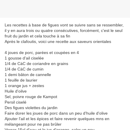
Les recettes à base de figues vont se suivre sans se ressembler,
il y en aura trois ou quatre consécutives, forcément, c'est le seul
fruit du jardin et cela touche à sa fin
Après le clafoutis, voici une recette aux saveurs orientales
4 joues de porc, parées et coupées en 4
1 gousse d'ail ciselée
1/4 de CàC de coriandre en grains
1/4 de CàC de cumin
1 demi bâton de cannelle
1 feuille de laurier
1 orange jus + zestes
Huile d'oilve
Sel, poivre rouge de Kampot
Persil ciselé
Des figues violettes du jardin
Faire dorer les joues de porc dans un peu d'huile d'olive
Ajouter l'ail et les épices et faire revenir quelques mns en
mélangeant pour ne pas brûler
Verser 15cl d'eau et le jus d'orange, saler un peu