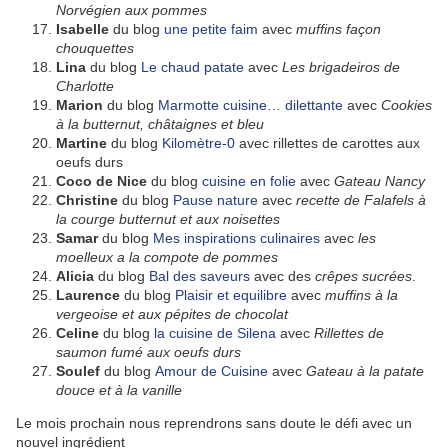
Norvégien aux pommes
Isabelle
du blog
une petite faim
avec
muffins façon
chouquettes
Lina
du blog
Le chaud patate
avec
Les brigadeiros de
Charlotte
Marion
du blog
Marmotte cuisine… dilettante
avec
Cookies
à la butternut, châtaignes et bleu
Martine
du blog
Kilomètre-0
avec rillettes de carottes aux
oeufs durs
Coco de Nice
du blog
cuisine en folie
avec
Gateau Nancy
Christine
du blog
Pause nature
avec
recette de Falafels à
la courge butternut et aux noisettes
Samar
du blog
Mes inspirations culinaires
avec
les
moelleux a la compote de pommes
Alicia
du blog
Bal des saveurs
avec des
crêpes sucrées
.
Laurence
du blog
Plaisir et equilibre
avec
muffins à la
vergeoise et aux pépites de chocolat
Celine
du blog
la cuisine de Silena
avec
Rillettes de
saumon fumé aux oeufs durs
Soulef
du blog
Amour de Cuisine
avec
Gateau à la patate
douce et à la vanille
Le mois prochain nous reprendrons sans doute le défi avec un
nouvel ingrédient