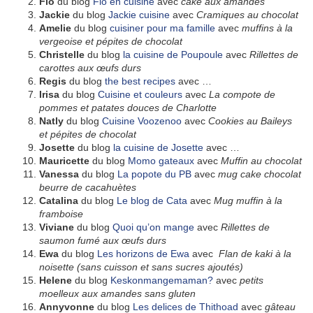
Flo
du blog
Flo en cuisine
avec
cake aux amandes
Jackie
du blog
Jackie cuisine
avec
Cramiques au chocolat
Amelie
du blog
cuisiner pour ma famille
avec
muffins à la
vergeoise et pépites de chocolat
Christelle
du blog
la cuisine de Poupoule
avec
Rillettes de
carottes aux œufs durs
Regis
du blog
the best recipes
avec …
Irisa
du blog
Cuisine et couleurs
avec
La compote de
pommes et patates douces de Charlotte
Natly
du blog
Cuisine Voozenoo
avec
Cookies au Baileys
et pépites de chocolat
Josette
du blog
la cuisine de Josette
avec …
Mauricette
du blog
Momo gateaux
avec
Muffin au chocolat
Vanessa
du blog
La popote du PB
avec
mug cake chocolat
beurre de cacahuètes
Catalina
du blog
Le blog de Cata
avec
Mug muffin à la
framboise
Viviane
du blog
Quoi qu’on mange
avec
Rillettes de
saumon fumé aux œufs durs
Ewa
du blog
Les horizons de Ewa
avec
Flan de kaki à la
noisette (sans cuisson et sans sucres ajoutés)
Helene
du blog
Keskonmangemaman?
avec
petits
moelleux aux amandes sans gluten
Annyvonne
du blog
Les delices de Thithoad
avec
gâteau