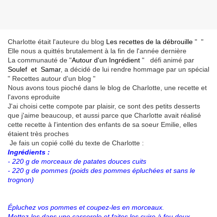
Charlotte était l'auteure du blog
Les recettes de la débrouille
" "
Elle nous a quittés brutalement à la fin de l'année dernière
La communauté de "
Autour d'un Ingrédient
" défi animé par
Soulef
et
Samar
, a décidé de lui rendre hommage par un spécial
" Recettes autour d'un blog "
Nous avons tous pioché dans le blog de Charlotte, une recette et
l'avons eproduite
J'ai choisi cette compote par plaisir, ce sont des petits desserts
que j'aime beaucoup, et aussi parce que Charlotte avait réalisé
cette recette à l'intention des enfants de sa soeur Emilie, elles
étaient très proches
Je fais un copié collé du texte de Charlotte :
Ingrédients :
- 220 g de morceaux de patates douces cuits
- 220 g de pommes (poids des pommes épluchées et sans le
trognon)
Épluchez vos pommes et coupez-les en morceaux.
Mettez-les dans une casserole et faites les cuire à feu doux