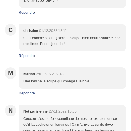
Elle fait super envie :)
Répondre
C
christine
01/12/2022 12:11
C'est comme ça que j'aime la soupe, bien nourrissante et non
moulinée! Bonne journée!
Répondre
M
Marion
29/11/2022 07:43
Une très belle soupe qui change ! Je note !
Répondre
N
Not parisienne
27/11/2022 10:30
Coucou, c'est parfois compliqué de mesurer exactement ce
qu'il faut acheter en légumes ! Ça m'arrive aussi de devoir
cuisiner les épinards en hâte ! Ce sont tous mes légumes