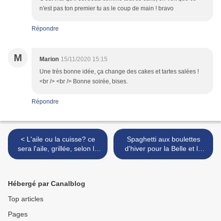
n'est pas ton premier tu as le coup de main ! bravo
Répondre
M
Marion
15/11/2020 15:15
Une très bonne idée, ça change des cakes et tartes salées !
<br /> <br /> Bonne soirée, bises.
Répondre
< L'aile ou la cuisse? ce
Spaghetti aux boulettes
sera l'aile, grillée, selon le
d'hiver pour la Belle et le
chef Jean-Pierre Vigato
Clochard >
Hébergé par Canalblog
Top articles
Pages