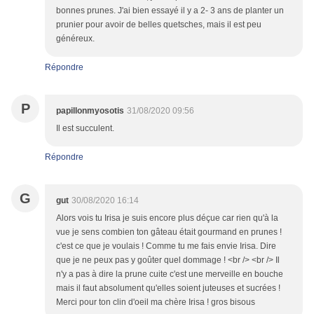
bonnes prunes. J'ai bien essayé il y a 2- 3 ans de planter un
prunier pour avoir de belles quetsches, mais il est peu
généreux.
Répondre
P
papillonmyosotis
31/08/2020 09:56
Il est succulent.
Répondre
G
gut
30/08/2020 16:14
Alors vois tu Irisa je suis encore plus déçue car rien qu'à la
vue je sens combien ton gâteau était gourmand en prunes !
c'est ce que je voulais ! Comme tu me fais envie Irisa. Dire
que je ne peux pas y goûter quel dommage ! <br /> <br /> Il
n'y a pas à dire la prune cuite c'est une merveille en bouche
mais il faut absolument qu'elles soient juteuses et sucrées !
Merci pour ton clin d'oeil ma chère Irisa ! gros bisous