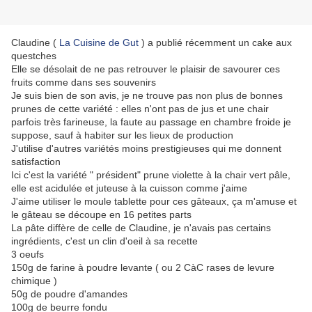
Claudine (
La Cuisine de Gut
) a publié récemment un cake aux
questches
Elle se désolait de ne pas retrouver le plaisir de savourer ces
fruits comme dans ses souvenirs
Je suis bien de son avis, je ne trouve pas non plus de bonnes
prunes de cette variété : elles n'ont pas de jus et une chair
parfois très farineuse, la faute au passage en chambre froide je
suppose, sauf à habiter sur les lieux de production
J'utilise d'autres variétés moins prestigieuses qui me donnent
satisfaction
Ici c'est la variété " président" prune violette à la chair vert pâle,
elle est acidulée et juteuse à la cuisson comme j'aime
J'aime utiliser le moule tablette pour ces gâteaux, ça m'amuse et
le gâteau se découpe en 16 petites parts
La pâte diffère de celle de Claudine, je n'avais pas certains
ingrédients, c'est un clin d'oeil à sa recette
3 oeufs
150g de farine à poudre levante ( ou 2 CàC rases de levure
chimique )
50g de poudre d'amandes
100g de beurre fondu