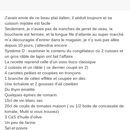
J'avais envie de ce beau plat italien, il séduit toujours et sa
cuisson mijotée est facile
Seulement, je n'avais pas de tranches de jarret de veau, la
boucherie est fermée, et la longue file d'attente au super marché
m'a découragée d'entrer dans le magasin, je n'y suis pas allée
depuis 10 jours, j'attendrai encore ...
Système D : examiner le contenu du congélateur où 2 cuisses et
un gros râble de lapin ont fait l'affaire
La recette reprend celle d'un osso buco classique
2 cuisses et un râble ( ce dernier coupé en 2)
4 carottes pelées et coupées en tronçons
1 branche de céleri effilée et coupée en dés
Une échalote et 2 gousses d'ail ciselées
Du thym émiétté
Quelques épines de romarin
15cl de vin blanc sec
20cl de coulis de tomates maison ( ou 1/2 boite de concassée de
tomate, Mutti si vous trouvez)
3 CàS d'huile d'olive
Un peu de farine
Sel et poivre