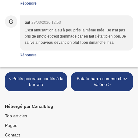
Répondre
G
gut
29/03/2020 12:53
C'est amusant on a eu à peu près la même idée ! Je n'ai pas
pris de photo et c'est dommage car en fait c'était bien bon. Je
salive à nouveau devant ton plat ! bon dimanche Irisa
Répondre
< Petits poireaux confits à la
Batata harra comme chez
burrata
Valérie >
Hébergé par Canalblog
Top articles
Pages
Contact