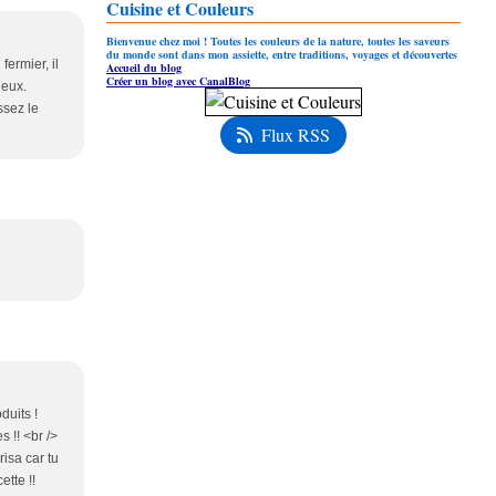
Cuisine et Couleurs
Bienvenue chez moi ! Toutes les couleurs de la nature, toutes les saveurs
du monde sont dans mon assiette, entre traditions, voyages et découvertes
fermier, il
Accueil du blog
Créer un blog avec CanalBlog
deux.
ssez le
Flux RSS
duits !
 !! <br />
isa car tu
ette !!