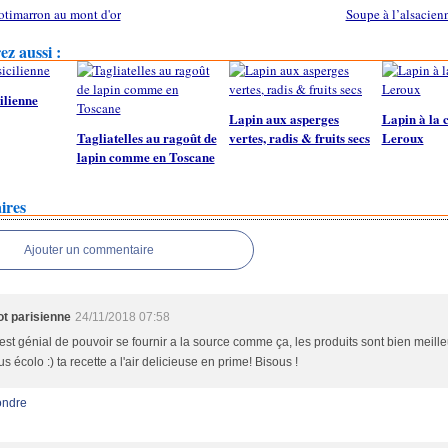
otimarron au mont d'or
Soupe à l’alsacienn
z aussi :
ilienne
Lapin aux asperges
Lapin à la 
Tagliatelles au ragoût de
vertes, radis & fruits secs
Leroux
lapin comme en Toscane
ires
Ajouter un commentaire
t parisienne
24/11/2018 07:58
est génial de pouvoir se fournir a la source comme ça, les produits sont bien meilleu
us écolo :) ta recette a l'air delicieuse en prime! Bisous !
ndre