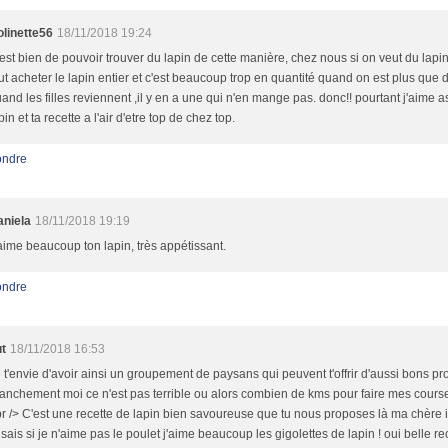
linette56
18/11/2018 19:24
est bien de pouvoir trouver du lapin de cette manière, chez nous si on veut du lapin 
ut acheter le lapin entier et c'est beaucoup trop en quantité quand on est plus que 
and les filles reviennent ,il y en a une qui n'en mange pas. donc!! pourtant j'aime a
pin et ta recette a l'air d'etre top de chez top.
ndre
aniela
18/11/2018 19:19
aime beaucoup ton lapin, très appétissant.
ndre
t
18/11/2018 16:53
 t'envie d'avoir ainsi un groupement de paysans qui peuvent t'offrir d'aussi bons pro
anchement moi ce n'est pas terrible ou alors combien de kms pour faire mes courses
r /> C'est une recette de lapin bien savoureuse que tu nous proposes là ma chère ir
 sais si je n'aime pas le poulet j'aime beaucoup les gigolettes de lapin ! oui belle rec