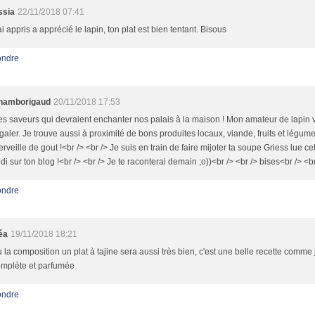
ssia
22/11/2018 07:41
ai appris a apprécié le lapin, ton plat est bien tentant. Bisous
ndre
hamborigaud
20/11/2018 17:53
s saveurs qui devraient enchanter nos palais à la maison ! Mon amateur de lapin 
galer. Je trouve aussi à proximité de bons produites locaux, viande, fruits et légum
rveille de gout !<br /> <br /> Je suis en train de faire mijoter ta soupe Griess lue ce
di sur ton blog !<br /> <br /> Je te raconterai demain ;o))<br /> <br /> bises<br /> <b
ndre
éa
19/11/2018 18:21
 la composition un plat à tajine sera aussi très bien, c'est une belle recette comme 
mplète et parfumée
ndre