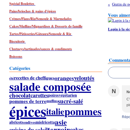
Spécial Boulettes
Gratin de p
Pains/brioches & pains d'épices
Vous aimere
Crèmes/Flans/Riz/Semoule & Marmelades
Cakes/Muffins/Mignardises & Desserts de famille
Lapin à la sic
Tartes/Pâtisseries/Gâteaux/Semoule & Riz
Biscuiterie
Chutneys/tartinades/sauces & condiments
Boissons
Commenta
Catégories
veloutés
oranges
recettes de chef
figues
été
salade composée
N
No
chocolat
carottes
poires
végétarien
sucré-salé
C'
pommes de terre
muffins
épices
pl
pommes
italie
Répo
asie
abricots
miel
ricotta
endives
terroir
cakes
cuisine du soleil