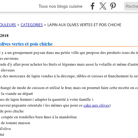
Tous nos blogs cuisine
COULEURS
>
CATEGORIES
>
LAPIN AUX OLIVES VERTES ET POIS CHICHE
 2018
lives vertes et pois chiche
l y a un groupement paysan dans ma petite ville qui propose des produits issus du t
des environs
bitude d'y aller pour acheter les fruits et légumes mais aussi la volaille et même d'aut
 éleveurs
c des morceaux de lapin vendus à la découpe, râbles et cuisses et franchement la sa
i changé de mode de cuisson et utilisé le four, mais on pourrait faire cette recette en 
r la viande au départ
ses de lapin fermier ( adapter la qauntité à votre famille )
 saveur piquante orientale ( les mêmes que pour ce
cake aux olives
)
 de pois chiche
e coupée en rondelles bien fines à la mandoline
s de tomate maison
d'olive
tté