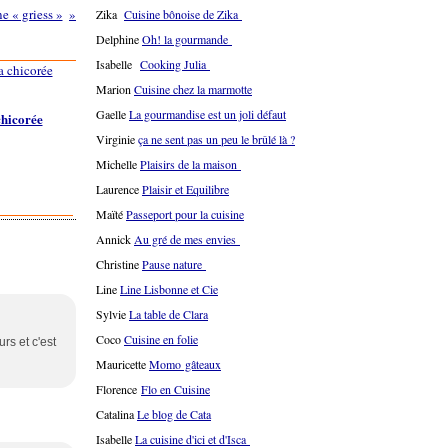
e « griess »
Zika
Cuisine bônoise de Zika
Delphine
Oh! la gourmande
Isabelle
Cooking Julia
Marion
Cuisine chez la marmotte
Gaelle
La gourmandise est un joli défaut
chicorée
Virginie
ça ne sent pas un peu le brûlé là ?
Michelle
Plaisirs de la maison
Laurence
Plaisir et Equilibre
Maïté
Passeport pour la cuisine
Annick
Au gré de mes envies
Christine
Pause nature
Line
Line Lisbonne et Cie
Sylvie
La table de Clara
Coco
Cuisine en folie
rs et c'est
Mauricette
Momo gâteaux
Florence
Flo en Cuisine
Catalina
Le blog de Cata
Isabelle
La cuisine d'ici et d'Isca