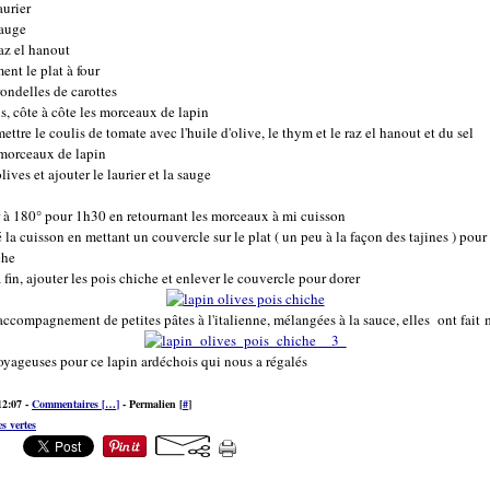
aurier
sauge
az el hanout
ent le plat à four
ondelles de carottes
s, côte à côte les morceaux de lapin
ettre le coulis de tomate avec l'huile d'olive, le thym et le raz el hanout et du sel
 morceaux de lapin
lives et ajouter le laurier et la sauge
r à 180° pour 1h30 en retournant les morceaux à mi cuisson
la cuisson en mettant un couvercle sur le plat ( un peu à la façon des tajines ) pour
che
fin, ajouter les pois chiche et enlever le couvercle pour dorer
 accompagnement de petites pâtes à l'italienne, mélangées à la sauce, elles ont fait 
oyageuses pour ce lapin ardéchois qui nous a régalés
12:07 -
Commentaires [
…
]
- Permalien [
#
]
es vertes