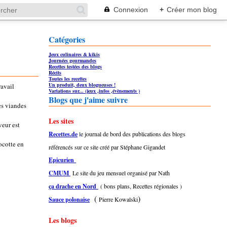
Connexion
+
Créer mon blog
Catégories
Jeux culinaires & kikis
Journées gourmandes
Recettes testées des blogs
Récits
Toutes les recettes
Un produit, deux blogueuses !
ravail
Variations sur... (jeux ,infos ,évènements )
Blogs que j'aime suivre
res viandes
Les sites
veur est
Recettes.de
l
e journal de bord des publications des blogs
cocotte en
référencés sur ce site créé par Stéphane Gigandet
Epicurien
CMUM
Le site du jeu mensuel organisé par Nath
ça drache en Nord
( bons plans, Recettes régionales )
(
)
Sauce polonaise
Pierre Kowalski
Les blogs