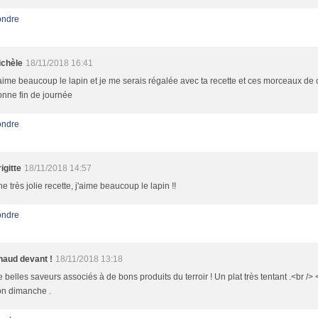
ndre
ichèle
18/11/2018 16:41
aime beaucoup le lapin et je me serais régalée avec ta recette et ces morceaux de 
nne fin de journée
ndre
igitte
18/11/2018 14:57
e très jolie recette, j'aime beaucoup le lapin !!
ndre
haud devant !
18/11/2018 13:18
 belles saveurs associés à de bons produits du terroir ! Un plat très tentant .<br /> 
n dimanche .