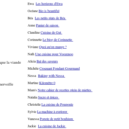
Ewa
Les horizons d'Ewa
Océane
Bio is beautiful
Béa
Les petits plats de Béa
Anne
Panier de saison
Claudine
Cuisine de Gut
Corinnette
Le blog de Corinnette
Viviane
Quoi qu'on mange ?
Nath
Une cuisine pour Voozenoo
Alicia
Bal des saveurs
 que la viande
Michèle
Croquant Fondant Gourmand
Nessa
Baking with Nessa
Martine
Kilomètre 0
merveille
Mam's
Notre cahier de recettes plein de miettes
Natalia
Sucre et épices
Christelle
La cuisine de Poupoule
Sylvie
La machine à explorer
Vanessa
Popote de petit bonhium
Jackie
La cuisine de Jackie