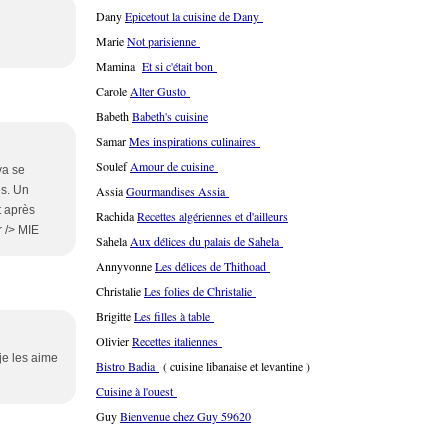
Dany
Epicetout la cuisine de Dany
Marie
Not parisienne
Mamina
Et si c'était bon
Carole
Alter Gusto
Babeth
Babeth's cuisine
Samar
Mes inspirations culinaires
Soulef
Amour de cuisine
va se
es. Un
Assia
Gourmandises Assia
t après
Rachida
Recettes algériennes et d'ailleurs
r /> MIE
Sahela
Aux délices du palais de Sahela
Annyvonne
Les délices de Thithoad
Christalie
Les folies de Christalie
Brigitte
Les filles à table
Olivier
Recettes italiennes
je les aime
Bistro Badia
( cuisine libanaise et levantine )
Cuisine à l'ouest
Guy
Bienvenue chez Guy 59620