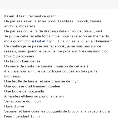
Italien, il l'est vraiment ce gratin!
De par ses saveurs et les produits utilisés : brocoli, tomate,
anchois, mozarella
De par ses couleurs de drapeau italien : rouge, blanc , vert
Je publie cette recette fort simple, pour faire écho au thème du
mois qu'ont choisi
Gut et Kty
: " Et si on se la jouait à l'italienne "
Ce challenge se passe sur facebook, je ne suis pas sur ce
réseau, mais quand je peux je me joins aux filles via mon blog
Pour 2 personnes
Un brocoli bien dense
Un verre de coulis de tomate ( maison de cet été )
4 à 5 anchois à l'huile de Collioure coupés en très petits
morceaux
Une feuille de laurier et une branche de thym
Une gousse d'ail finement ciselée
Une boule de mozarella
Amandes effilées ou pignons de pin
Sel et poivre du moulin
Huile d'olive
Séparer et faire cuire les bouquets de brocoli à la vapeur ( ou à
l'eau ) pendant 15mn