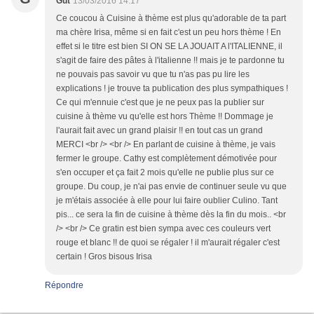
Gut
13/03/2016 14:17
Ce coucou à Cuisine à thème est plus qu'adorable de ta part
ma chère Irisa, même si en fait c'est un peu hors thème ! En
effet si le titre est bien SI ON SE LA JOUAIT A l'ITALIENNE, il
s'agit de faire des pâtes à l'italienne !! mais je te pardonne tu
ne pouvais pas savoir vu que tu n'as pas pu lire les
explications ! je trouve ta publication des plus sympathiques !
Ce qui m'ennuie c'est que je ne peux pas la publier sur
cuisine à thème vu qu'elle est hors Thème !! Dommage je
l'aurait fait avec un grand plaisir !! en tout cas un grand
MERCI <br /> <br /> En parlant de cuisine à thème, je vais
fermer le groupe. Cathy est complètement démotivée pour
s'en occuper et ça fait 2 mois qu'elle ne publie plus sur ce
groupe. Du coup, je n'ai pas envie de continuer seule vu que
je m'étais associée à elle pour lui faire oublier Culino. Tant
pis... ce sera la fin de cuisine à thème dès la fin du mois.. <br
/> <br /> Ce gratin est bien sympa avec ces couleurs vert
rouge et blanc !! de quoi se régaler ! il m'aurait régaler c'est
certain ! Gros bisous Irisa
Répondre