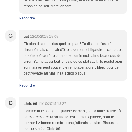
recette avec des blancs de poulet, elle sera parfaite pour le
repas de ce soir. Merci encore.
Répondre
G
gut
12/10/2015 15:05
Eh bien dis donc Irisa quel joli plat !! Tu dis que c'est très
citronné mais ça a l'air d'être justement obligatoire .. ce ne doit
pas être désagréable je pense, enfin moi j'aime beaucoup de
citron. j'aime aussi tout le reste de ce plat sauf... le poulet bien
sûr mais on peut souvent le remplacer alors... Merci pour ce
petit voyage au Mali irisa !! gros bisous
Répondre
C
chris 06
11/10/2015 13:27
Comme tu le soulignes judicieusement, pas d'huile d'olive .là-
bas<br /> <br /> Ta sœurette, est la mieux placée, pour te
donner LA bonne recette:: donc j'attends la suite . Bisous et
bonne soirée. Chris 06