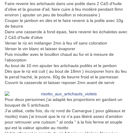
Faire revenir les artichauts dans une poêle dans 2 CàS d'huile
d'olive et la gousse d'ail, faire cuire à feu modéré pendant 8mn
environ ( ajouter un peu de bouillon si nécessaire )
Couper le jambon en dés et le faire revenir à la poêle avec 10g
de beurre
Dans une casserole à fond épais, faire revenir les échalotes avec
2 CàS d'huile d'olive
Verser le riz en mélanger 2mn à feu vif sans coloration
Verser le vin blanc et laisser évaporer
Puis mouiller avec le bouillon chaud au fur et à mesure de
l'absorption
Au bout de 10 mn ajouter les artichauts poêlés et le jambon
Dès que le riz est cuit ( au bout de 18mn ) incorporer hors du feu
le persil haché, le poivre, 60g de beurre froid et le parmesan
Couvrir la casserole et laisser reposer 2mn avant de servir
Pour deux personnes j'ai adapté les proportions en gardant un
bouquet de 5 artichauts
J'ai utilisé, cette fois, du riz rond de Camargue ( pour gâteaux et
risotto) mais j'ai trouvé que le riz n'a pas libéré assez d'amidon
pour retrouver une cuisson " al onda " à la fois ferme et souple
qui est la valeur ajoutée au risotto