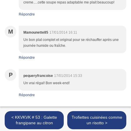
creme.....cette soupe repas adaptable me plait beaucoup!
Répondre
M
Mamounette85
17/01/2014 16:11
Un bon plat complet et original pour se réchauffer après une
journée humide ou fraîche.
Répondre
P
pequeryfrancoise
17/01/2014 15:33
Un vrai régal! Bon week-end!
Répondre
< KKVKVK # 53 : Galette
Trofiettes cuisinées comme
frangipane au citron
un risotto >