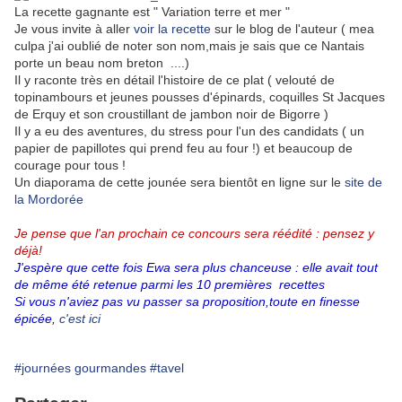
La recette gagnante est " Variation terre et mer "
Je vous invite à aller
voir la recette
sur le blog de l'auteur ( mea
culpa j'ai oublié de noter son nom,mais je sais que ce Nantais
porte un beau nom breton ....)
Il y raconte très en détail l'histoire de ce plat ( velouté de
topinambours et jeunes pousses d'épinards, coquilles St Jacques
de Erquy et son croustillant de jambon noir de Bigorre )
Il y a eu des aventures, du stress pour l'un des candidats ( un
papier de papillotes qui prend feu au four !) et beaucoup de
courage pour tous !
Un diaporama de cette jounée sera bientôt en ligne sur le
site de
la Mordorée
Je pense que l'an prochain ce concours sera réédité : pensez y
déjà!
J'espère que cette fois Ewa sera plus chanceuse : elle avait tout
de même été retenue parmi les 10 premières recettes
Si vous n'aviez pas vu passer sa proposition,toute en finesse
épicée,
c'est ici
#journées gourmandes
#tavel