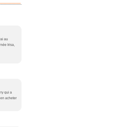
rai au
née Irisa,
rry qui a
p en acheter