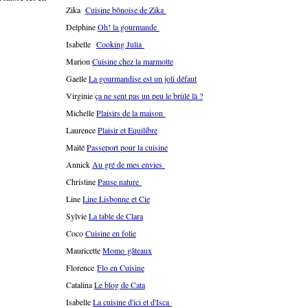
Zika
Cuisine bônoise de Zika
Delphine
Oh! la gourmande
Isabelle
Cooking Julia
Marion
Cuisine chez la marmotte
Gaelle
La gourmandise est un joli défaut
Virginie
ça ne sent pas un peu le brûlé là ?
Michelle
Plaisirs de la maison
Laurence
Plaisir et Equilibre
Maïté
Passeport pour la cuisine
Annick
Au gré de mes envies
Christine
Pause nature
Line
Line Lisbonne et Cie
Sylvie
La table de Clara
Coco
Cuisine en folie
Mauricette
Momo gâteaux
Florence
Flo en Cuisine
Catalina
Le blog de Cata
Isabelle
La cuisine d'ici et d'Isca