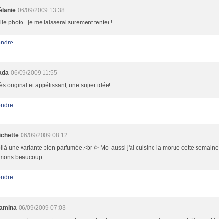
élanie
06/09/2009 13:38
lie photo...je me laisserai surement tenter !
ndre
ada
06/09/2009 11:55
ès original et appétissant, une super idée!
ndre
ichette
06/09/2009 08:12
ilà une variante bien parfumée.<br /> Moi aussi j'ai cuisiné la morue cette semaine
imons beaucoup.
ndre
amina
06/09/2009 07:03