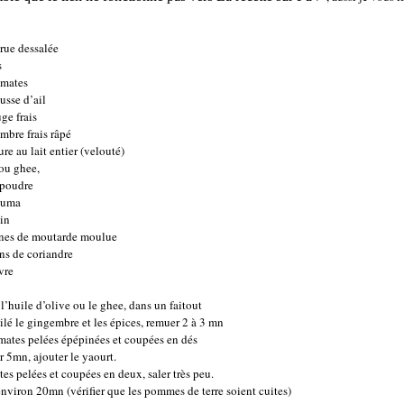
rue dessalée
s
omates
usse d’ail
ge frais
mbre frais râpé
re au lait entier (velouté)
 ou ghee,
 poudre
cuma
in
ines de moutarde moulue
ns de coriandre
vre
 l’huile d’olive ou le ghee, dans un faitout
pilé le gingembre et les épices, remuer 2 à 3 mn
omates pelées épépinées et coupées en dés
r 5mn, ajouter le yaourt.
ttes pelées et coupées en deux, saler très peu.
environ 20mn (vérifier que les pommes de terre soient cuites)