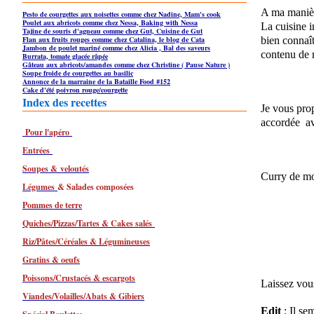
A ma manièr
Pesto de courgettes aux noisettes comme chez Nadine, Mam's cook
Poulet aux abricots comme chez Nessa, Baking with Nessa
La cuisine i
Tajine de souris d'agneau comme chez Gut, Cuisine de Gut
Flan aux fruits rouges comme chez Catalina, le blog de Cata
bien connaît
Jambon de poulet mariné comme chez Alicia , Bal des saveurs
contenu de 
Burrata, tomate glacée râpée
Gâteau aux abricots/amandes comme chez Christine ( Pause Nature )
Soupe froide de courgettes au basilic
Annonce de la marraine de la Bataille Food #152
Cake d'été poivron rouge/courgette
Index des recettes
Je vous pro
accordée
a
Pour l'apéro
Entrées
Soupes & veloutés
Curry de mo
Légumes
& Salades composées
Pommes de terre
Quiches/Pizzas/Tartes & Cakes salés
Riz/Pâtes/Céréales & Légumineuses
Gratins & oeufs
Poissons/Crustacés & escargots
Laissez vous
Viandes/Volailles/Abats & Gibiers
Edit
: Il se