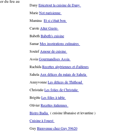
ter du feu au
Dany
Epicetout la cuisine de Dany
Marie
Not parisienne
Mamina
Et si c'était bon
Carole
Alter Gusto
Babeth
Babeth's cuisine
Samar
Mes inspirations culinaires
Soulef
Amour de cuisine
Assia
Gourmandises Assia
Rachida
Recettes algériennes et d'ailleurs
Sahela
Aux délices du palais de Sahela
Annyvonne
Les délices de Thithoad
Christalie
Les folies de Christalie
Brigitte
Les filles à table
Olivier
Recettes italiennes
Bistro Badia
( cuisine libanaise et levantine )
Cuisine à l'ouest
Guy
Bienvenue chez Guy 59620