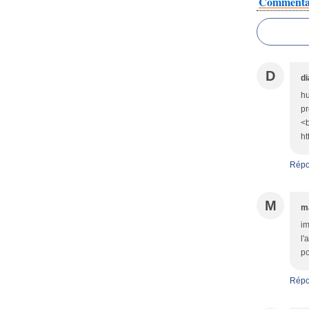
Commenta
D
di
hu
pr
<b
ht
Répo
M
m
im
l'
po
Répo