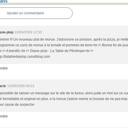
ires
Ajouter un commentaire
ane-plop
10/09/2009 12:50
mmm !!! Un nouveau plat de morue. J'adoooore ce poisson, après la pizza, je mett
ogramme ce curry de morue à la tomate et pommes de terre<br /> Bonne fin de jour
r /> A bientôt,<br /> Diane-plop - La Table de Pénélope<br />
tp://latabledeplop.canalblog.com
ndre
arie
10/09/2009 06:01
possible de laisser un message sur le site de la fureur, alors juste un mot sur ce cu
air formidable et original en plus. e la morue j'adore meme si j'essaie de ne pas tro
ur cause de surpeche
ndre