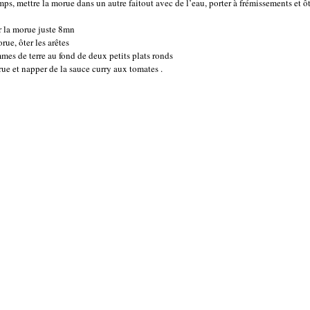
ps, mettre la morue dans un autre faitout avec de l’eau, porter à frémissements et ô
r la morue juste 8mn
rue, ôter les arêtes
mes de terre au fond de deux petits plats ronds
ue et napper de la sauce curry aux tomates .