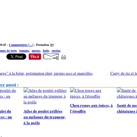
20:45 -
Commentaires [
…
]
- Permalien [
#
]
mes de terre
,
tomates
,
morue
,
Inde
,
curries
nge" à la bière, potimarron râpé, raisins secs et maroilles
Curry de riz et 
z aussi :
Chou rouge aux épices, à
Sauté de po
ulet du
Ailes de poulet grillées
l'étouffée
châtaignes à
ces : un
au mélange du trappeur,
à la poêle