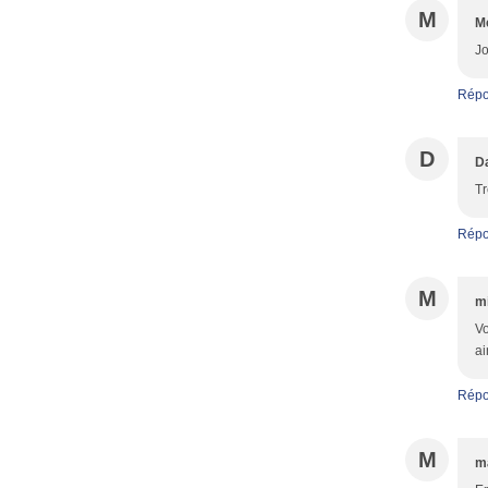
M
M
Jo
Répo
D
D
Tr
Répo
M
m
Vo
a
Répo
M
m