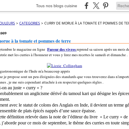
Tous nos blogs cuisine
COULEURS
>
CATEGORIES
>
CURRY DE MORUE À LA TOMATE ET POMMES DE TE
2009
orue à la tomate et pommes de terre
Fureur des vivres
eptembre le magazine en ligne
reprend sa saison après un mois d
trée met les curries à l'honneur et vous y lirez mes recettes le samedi et dimanche .
e gastronomique de l'Inde m'a beaucoup appris
ue je propose sont un peu éloignées des standards que vous trouverez dans n'import
nnes , je me suis cependant attachée à en respecter quelques règles .
-on au juste « curry » ?
probablement un anglicisme dérivé du tamoul kari qui désigne les épices
ement.
ent avec le statut de colons des Anglais en Inde, il devient un terme g
’ensemble de plats épicés nappés d’une sauce épaisse.
ette définition relevée dans la note de l’éditeur du livre
« Le curry » de
j’aborde pour ce mois de septembre, le thème des curries en toute simpl