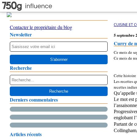
CUISINE ET 
Contacter le propriétaire du blog
Newsletter
5 septembre 
Curry de m
Ce mois de s
Ce mois de ren
Recherche
Cette histoir
Les recettes q
recettes indie
Qu’appelle t
Derniers commentaires
Le mot est 
l’assaisonn
Progressivem
englobant l
Partant de c
Collingham, 
Articles récents