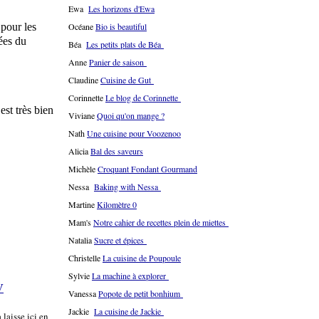
Ewa
Les horizons d'Ewa
 pour les
Océane
Bio is beautiful
nées du
Béa
Les petits plats de Béa
Anne
Panier de saison
Claudine
Cuisine de Gut
Corinnette
Le blog de Corinnette
st très bien
Viviane
Quoi qu'on mange ?
Nath
Une cuisine pour Voozenoo
Alicia
Bal des saveurs
Michèle
Croquant Fondant Gourmand
Nessa
Baking with Nessa
Martine
Kilomètre 0
Mam's
Notre cahier de recettes plein de miettes
Natalia
Sucre et épices
Christelle
La cuisine de Poupoule
Sylvie
La machine à explorer
V
Vanessa
Popote de petit bonhium
Jackie
La cuisine de Jackie
a laisse ici en