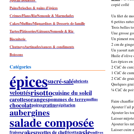
Spécial Boulettes
copié collé
Pains/brioches & pains d'épices
Crèmes/Flans/Riz/Semoule & Marmelades
Un filet de mo
6 petites ratte
Cakes/Muffins/Mignardises & Desserts de famille
Trois belles t
Tartes/Pâtisseries/Gâteaux/Semoule & Riz
Une grosse go
Un piment rou
Biscuiterie
2 cm de ginge
Chutneys/tartinades/sauces & condiments
Un yaourt natu
Boissons
Huile d’olive
Les épices en
Catégories
2 CàC de cur
épices
1 CàC de cum
2 CàC de gra
sucré-salé
abricots
Quelques grai
risotto
¼ CàC de poi
veloutés
cuisine du soleil
oranges
carottes
pommes de terre
muffins
Faire chauffer
chocolat
gratins
poires
végétarien
Ajouter l’ail 
aubergines
Ajouter les t
salade composée
Laisser mijote
Ajouter les ra
asie
Laisser cuire 
cakes
recettes de chef
fraises
ricotta
endives