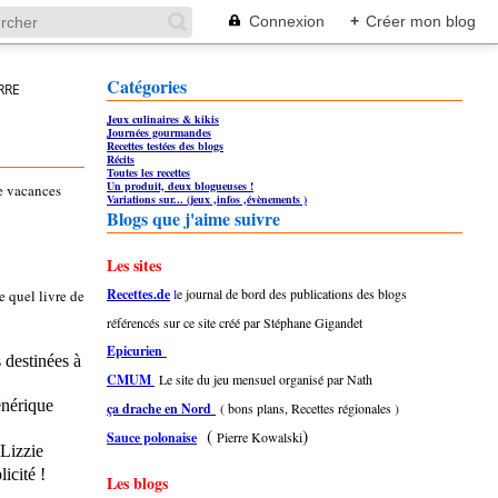
Connexion
+
Créer mon blog
Catégories
RRE
Jeux culinaires & kikis
Journées gourmandes
Recettes testées des blogs
Récits
Toutes les recettes
Un produit, deux blogueuses !
e vacances
Variations sur... (jeux ,infos ,évènements )
Blogs que j'aime suivre
Les sites
Recettes.de
l
e journal de bord des publications des blogs
e quel livre de
référencés sur ce site créé par Stéphane Gigandet
Epicurien
 destinées à
CMUM
Le site du jeu mensuel organisé par Nath
énérique
ça drache en Nord
( bons plans, Recettes régionales )
(
)
Sauce polonaise
Pierre Kowalski
 Lizzie
icité !
Les blogs