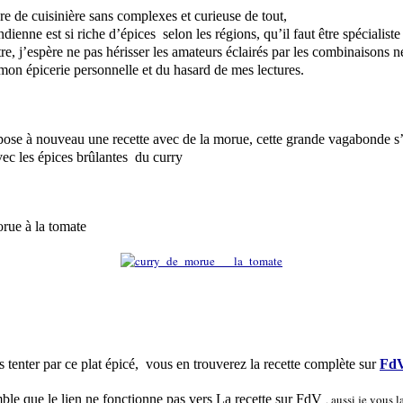
e de cuisinière sans complexes et curieuse de tout,
ndienne est si riche d’épices
selon les régions, qu’il faut être spécialiste
re, j’espère ne pas hérisser les amateurs éclairés par les combinaisons 
mon épicerie personnelle et du hasard de mes lectures.
pose à nouveau une recette avec de la morue, cette grande vagabonde s’e
vec les épices brûlantes
du curry
rue à la tomate
 tenter par ce plat épicé, vous en trouverez la recette complète sur
Fd
mble que le lien ne fonctionne pas vers La recette sur FdV
, aussi je vous l