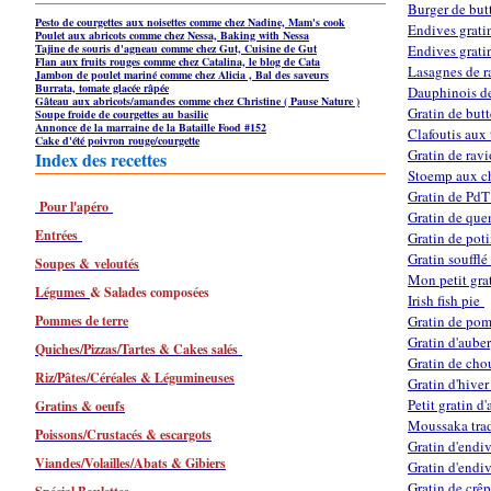
Burger de butt
Pesto de courgettes aux noisettes comme chez Nadine, Mam's cook
Endives grati
Poulet aux abricots comme chez Nessa, Baking with Nessa
Tajine de souris d'agneau comme chez Gut, Cuisine de Gut
Endives grati
Flan aux fruits rouges comme chez Catalina, le blog de Cata
Lasagnes de r
Jambon de poulet mariné comme chez Alicia , Bal des saveurs
Burrata, tomate glacée râpée
Dauphinois de 
Gâteau aux abricots/amandes comme chez Christine ( Pause Nature )
Gratin de butt
Soupe froide de courgettes au basilic
Annonce de la marraine de la Bataille Food #152
Clafoutis aux 
Cake d'été poivron rouge/courgette
Gratin de ravi
Index des recettes
Stoemp aux ch
Gratin de PdT
Pour l'apéro
Gratin de que
Entrées
Gratin de pot
Gratin soufflé
Soupes & veloutés
Mon petit grat
Légumes
& Salades composées
Irish fish pie
Pommes de terre
Gratin de pom
Gratin d'aube
Quiches/Pizzas/Tartes & Cakes salés
Gratin de cho
Riz/Pâtes/Céréales & Légumineuses
Gratin d'hive
Petit gratin d
Gratins & oeufs
Moussaka trad
Poissons/Crustacés & escargots
Gratin d'endiv
Viandes/Volailles/Abats & Gibiers
Gratin d'endi
Gratin de crêp