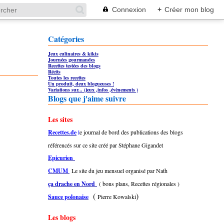
Connexion
+
Créer mon blog
Catégories
Jeux culinaires & kikis
Journées gourmandes
Recettes testées des blogs
Récits
Toutes les recettes
Un produit, deux blogueuses !
Variations sur... (jeux ,infos ,évènements )
Blogs que j'aime suivre
Les sites
Recettes.de
l
e journal de bord des publications des blogs
référencés sur ce site créé par Stéphane Gigandet
Epicurien
CMUM
Le site du jeu mensuel organisé par Nath
ça drache en Nord
( bons plans, Recettes régionales )
(
)
Sauce polonaise
Pierre Kowalski
Les blogs