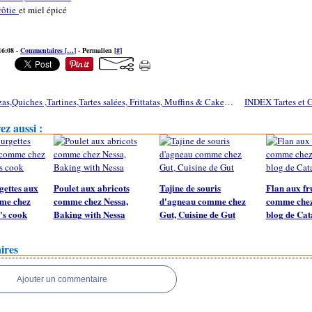
rôtie
et miel épicé
16:08 -
Commentaires [
…
]
- Permalien [
#
]
INDEX Pizzas,Quiches ,Tartines,Tartes salées, Frittatas, Muffins & Cakes salés, Burgers, tartines
z aussi :
gettes aux
Poulet aux abricots
Tajine de souris
Flan aux fr
mme chez
comme chez Nessa,
d'agneau comme chez
comme chez 
's cook
Baking with Nessa
Gut, Cuisine de Gut
blog de Cat
ires
Ajouter un commentaire