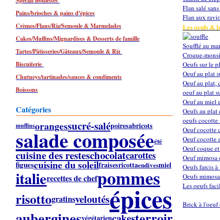
Spécial Boulettes
Flan salé sans
Pains/brioches & pains d'épices
Flan aux ravio
Crèmes/Flans/Riz/Semoule & Marmelades
Les oeufs & le
Cakes/Muffins/Mignardises & Desserts de famille
Soufflé au mar
Tartes/Pâtisseries/Gâteaux/Semoule & Riz
Croque-monsie
Biscuiterie
Oeufs sur le p
Oeuf au plat s
Chutneys/tartinades/sauces & condiments
Oeuf au plat,
Boissons
oeuf au plat s
Oeuf au miel 
Catégories
Oeufs au pla
oeufs cocotte 
sucré-salé
oranges
poires
abricots
muffins
Oeuf cocotte 
salade composée
Oeuf cocotte a
été
Oeuf coque et
cuisine des restes
chocolat
carottes
Oeuf mimosa 
cuisine du soleil
figues
fraises
ricotta
miel
endives
Oeufs farcis à
pommes
italie
Oeufs mimos
recettes de chef
épices
Les oeufs faci
risotto
veloutés
gratins
Brick à l'oeuf
aubergines
terroir
cakes
végétarien