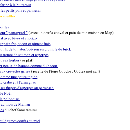
 farine à la butternut
les petits pois et parmesan
s soufflés
oilles
ur " pantagruel "
( avec un oeuf à cheval et pain de mie maison en Map)
lat avec fèves et chorizo
ur pain frit, bacon et piment frais
 confit de tomates/poivron en crumble de brick
ur tartare de saumon et asperges
et aux herbes
(au plat)
t et peaux de banane comme du bacon
aux crevettes grises
( recette de Pierre Coucke : Goûtez moi ça !)
comme une petite tagine
u crabe et à l'armagnac
 ses fingers d'asperges au parmesan
de Noël
 la polonaise
a au thon de Maman
les
du chef Sami tamimi
 et légumes confits au miel