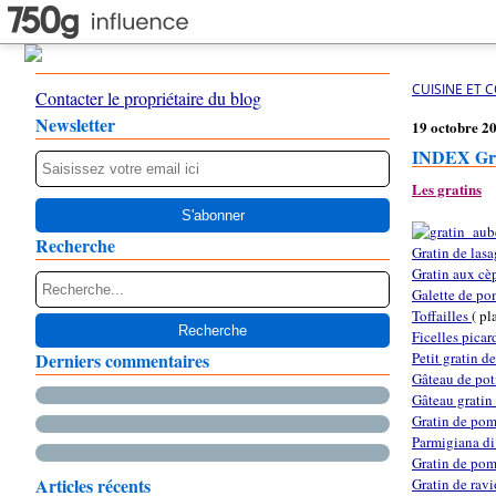
CUISINE ET 
Contacter le propriétaire du blog
Newsletter
19 octobre 2
INDEX Gra
Les gratins
Recherche
Gratin de lasa
Gratin aux cè
Galette de po
Toffailles
( pl
Ficelles picar
Derniers commentaires
Petit gratin d
Gâteau de pot
Gâteau gratin 
Gratin de pom
Parmigiana d
Gratin de pom
Articles récents
Gratin de rav