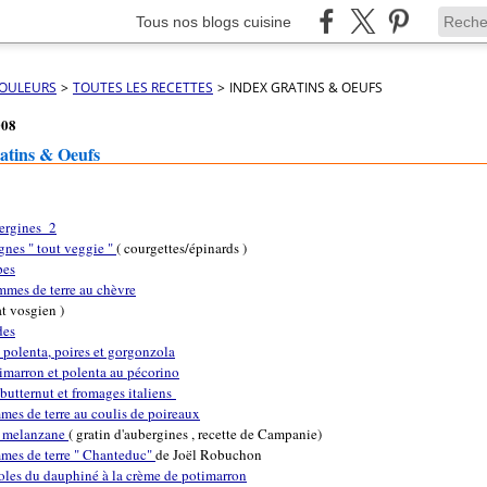
Tous nos blogs cuisine
COULEURS
>
TOUTES LES RECETTES
>
INDEX GRATINS & OEUFS
008
tins & Oeufs
gnes " tout veggie "
( courgettes/épinards )
pes
mmes de terre au chèvre
at vosgien )
des
e polenta, poires et gorgonzola
imarron et polenta au pécorino
butternut et fromages italiens
mes de terre au coulis de poireaux
i melanzane
( gratin d'aubergines , recette de Campanie)
mes de terre " Chanteduc"
de Joël Robuchon
ioles du dauphiné à la crème de potimarron