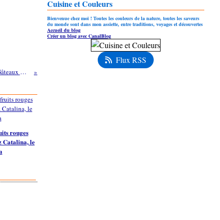
Cuisine et Couleurs
Bienvenue chez moi ! Toutes les couleurs de la nature, toutes les saveurs
du monde sont dans mon assiette, entre traditions, voyages et découvertes
Accueil du blog
Créer un blog avec CanalBlog
Flux RSS
INDEX Tartes et Gâteaux & Pâtisseries
uits rouges
Catalina, le
a