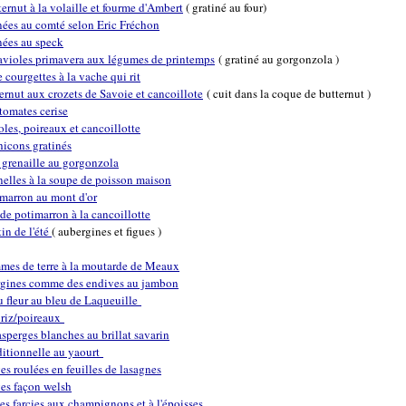
ernut à la volaille et fourme d'Ambert
( gratiné au four)
nées au comté selon Eric Fréchon
nées au speck
avioles primavera aux légumes de printemps
( gratiné au gorgonzola )
courgettes à la vache qui rit
ernut aux crozets de Savoie et cancoillote
( cuit dans la coque de butternut )
tomates cerise
oles, poireaux et cancoillotte
icons gratinés
 grenaille au gorgonzola
nelles à la soupe de poisson maison
imarron au mont d'or
 de potimarron à la cancoillotte
in de l'été
( aubergines et figues )
mes de terre à la moutarde de Meaux
rgines comme des endives au jambon
u fleur au bleu de Laqueuille
r riz/poireaux
'asperges blanches au brillat savarin
itionnelle au yaourt
es roulées en feuilles de lasagnes
ves façon welsh
es farcies aux champignons et à l'époisses