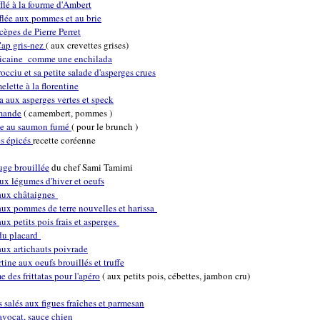
flé à la fourme d'Ambert
flée aux pommes et au brie
èpes de Pierre Perret
ap gris-nez
( aux crevettes grises)
icaine comme une enchilada
occiu et sa petite salade d'asperges crues
lette à la florentine
a aux asperges vertes et speck
mande
( camembert, pommes )
te au saumon fumé
( pour le brunch )
és épicés
recette coréenne
ge brouillée
du chef Sami Tamimi
ux légumes d'hiver et oeufs
ux châtaignes
x pommes de terre nouvelles et harissa
x petits pois frais et asperges
u placard
ux artichauts poivrade
tine aux oeufs brouillés et truffe
des frittatas pour l'apéro
( aux petits pois, cébettes, jambon cru)
is salés aux figues fraîches et parmesan
avocat, sauce chien