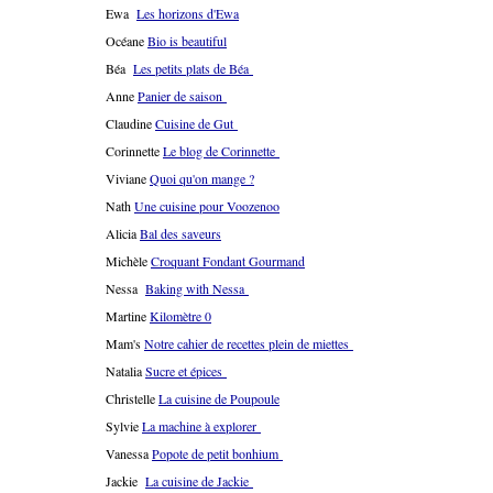
Ewa
Les horizons d'Ewa
Océane
Bio is beautiful
Béa
Les petits plats de Béa
Anne
Panier de saison
Claudine
Cuisine de Gut
Corinnette
Le blog de Corinnette
Viviane
Quoi qu'on mange ?
Nath
Une cuisine pour Voozenoo
Alicia
Bal des saveurs
Michèle
Croquant Fondant Gourmand
Nessa
Baking with Nessa
Martine
Kilomètre 0
Mam's
Notre cahier de recettes plein de miettes
Natalia
Sucre et épices
Christelle
La cuisine de Poupoule
Sylvie
La machine à explorer
Vanessa
Popote de petit bonhium
Jackie
La cuisine de Jackie