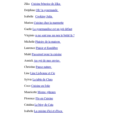
Zika
Cuisine bônoise de Zika
Delphine
Oh! la gourmande
Isabelle
Cooking Julia
Marion
Cuisine chez la marmotte
Gaelle
La gourmandise est un joli défaut
Virginie
ça ne sent pas un peu le brûlé là ?
Michelle
Plaisirs de la maison
Laurence
Plaisir et Equilibre
Maïté
Passeport pour la cuisine
Annick
Au gré de mes envies
Christine
Pause nature
Line
Line Lisbonne et Cie
Sylvie
La table de Clara
Coco
Cuisine en folie
Mauricette
Momo gâteaux
Florence
Flo en Cuisine
Catalina
Le blog de Cata
Isabelle
La cuisine d'ici et d'Isca