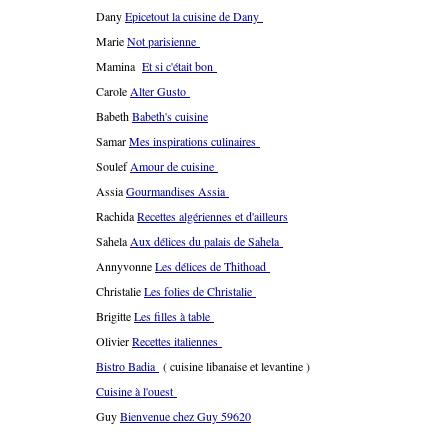
Dany
Epicetout la cuisine de Dany
Marie
Not parisienne
Mamina
Et si c'était bon
Carole
Alter Gusto
Babeth
Babeth's cuisine
Samar
Mes inspirations culinaires
Soulef
Amour de cuisine
Assia
Gourmandises Assia
Rachida
Recettes algériennes et d'ailleurs
Sahela
Aux délices du palais de Sahela
Annyvonne
Les délices de Thithoad
Christalie
Les folies de Christalie
Brigitte
Les filles à table
Olivier
Recettes italiennes
Bistro Badia
( cuisine libanaise et levantine )
Cuisine à l'ouest
Guy
Bienvenue chez Guy 59620