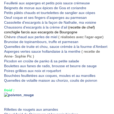
Feuilleté aux asperges et petits pois sauce crémeuse
Beignets de morue aux épices de Goa et coriandre
Petits pâtés chauds et tourtelettes de sanglier aux cèpes
Oeuf coque et ses fingers d'asperges au parmesan
Cassolette d'escargots à la façon de Nathalie, ma voisine
Chaussons d'escargots à la crème d'ail
(recette de chef)
conchiglie farcis aux escargots de Bourgogne
Chè
vre chaud aux perles de miel
( réalisées avec l'agar-agar)
Brunoise de topinambours, truffe et parmesan
Quenelles de truite et chou, sauce crémée à la fourme d'Ambert
Asperges vertes sauce hollandaise à la menthe
( recette de
Anne- Sophie Pic )
Picodon en croûte de panko & sa petite salade
Boulettes aux fanes de radis, brousse et beurre de sauge
Poires grillées aux noix et roquefort
Bouchées feuilletées aux coques, moules et au maroilles
Quenelles de volaille maison au chorizo, coulis de poivron
froid :
Rillettes de rougets aux amandes