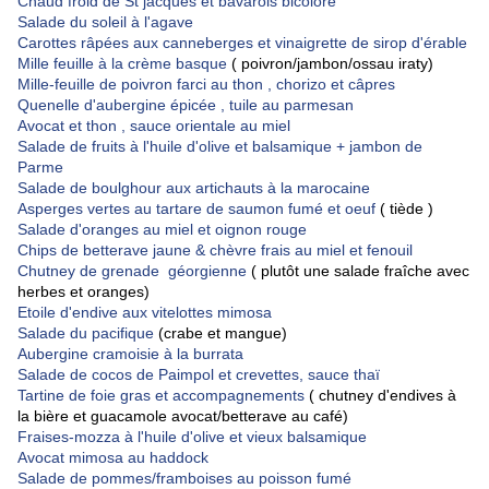
Chaud froid de St jacques et bavarois bicolore
Salade du soleil à l'agave
Carottes râpées aux canneberges et vinaigrette de sirop d'érable
Mille feuille à la crème basque
( poivron/jambon/ossau iraty)
Mille-feuille de poivron farci au thon , chorizo et câpres
Quenelle d'aubergine épicée , tuile au parmesan
Avocat et thon , sauce orientale au miel
Salade de fruits à l'huile d'olive et balsamique + jambon de
Parme
Salade de boulghour aux artichauts à la marocaine
Asperges vertes au tartare de saumon fumé et oeuf
( tiède )
Salade d'oranges au miel et oignon rouge
Chips de betterave jaune & chèvre frais au miel et fenouil
Chutney de grenade géorgienne
( plutôt une salade fraîche avec
herbes et oranges)
Etoile d'endive aux vitelottes mimosa
Salade du pacifique
(crabe et mangue)
Aubergine cramoisie à la burrata
Salade de cocos de Paimpol et crevettes, sauce thaï
Tartine de foie gras et accompagnements
( chutney d'endives à
la bière et guacamole avocat/betterave au café)
Fraises-mozza à l'huile d'olive et vieux balsamique
Avocat mimosa au haddock
Salade de pommes/framboises au poisson fumé