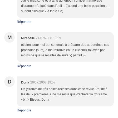
J'ai le magazine et ta tarte au fenouil confit et marmelade
d'orange m'a tapé dans l'oeil ... J'attend une belle occasion et
surtout plus que 2 à table ! ;o)
Répondre
M
Mirabelle
24/07/2008 10:59
et bien, pour moi qui songeais à préparer des aubergines ces
prochains jours, je me retrouve en un clic chez toi avec pas
moins de quatre recettes de suite :-) parfait ;-)
Répondre
D
Doria
20/07/2008 19:57
On y trouve de très belles recettes dans cette revue. J'ai déjà
les deux premieres, il ne me reste que d'acheter la troisième.
<br /> Bisous, Doria
Répondre