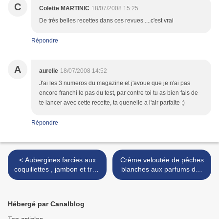
C
Colette MARTINIC
18/07/2008 15:25
De très belles recettes dans ces revues ....c'est vrai
Répondre
A
aurelie
18/07/2008 14:52
J'ai les 3 numeros du magazine et j'avoue que je n'ai pas
encore franchi le pas du test, par contre toi tu as bien fais de
te lancer avec cette recette, ta quenelle a l'air parfaite ;)
Répondre
< Aubergines farcies aux
Crème veloutée de pêches
coquillettes , jambon et trois
blanches aux parfums des
fromages
îles ( Coco, citron vert et
"poivre" de vanille ) >
Hébergé par Canalblog