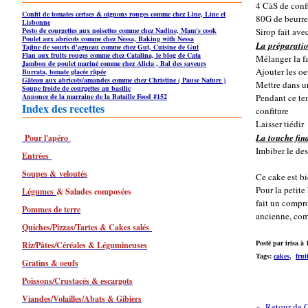
4 CàS de confi
Confit de tomates cerises & oignons rouges comme chez Line, Line et
80G de beurre
Lisbonne
Pesto de courgettes aux noisettes comme chez Nadine, Mam's cook
Sirop fait ave
Poulet aux abricots comme chez Nessa, Baking with Nessa
La préparati
Tajine de souris d'agneau comme chez Gut, Cuisine de Gut
Flan aux fruits rouges comme chez Catalina, le blog de Cata
Mélanger la fa
Jambon de poulet mariné comme chez Alicia , Bal des saveurs
Ajouter les oe
Burrata, tomate glacée râpée
Gâteau aux abricots/amandes comme chez Christine ( Pause Nature )
Mettre dans u
Soupe froide de courgettes au basilic
Annonce de la marraine de la Bataille Food #152
Pendant ce tem
Index des recettes
confiture
Laisser tiédir
La touche fin
Pour l'apéro
Imbiber le des
Entrées
Soupes & veloutés
Ce cake est bi
Pour la petite
Légumes
& Salades composées
fait un compro
Pommes de terre
ancienne, com
Quiches/Pizzas/Tartes & Cakes salés
Posté par irisa à 
Riz/Pâtes/Céréales & Légumineuses
Tags:
cakes
,
frui
Gratins & oeufs
Poissons/Crustacés & escargots
Viandes/Volailles/Abats & Gibiers
Retour de C