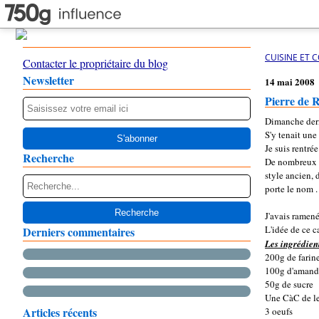
CUISINE ET 
Contacter le propriétaire du blog
Newsletter
14 mai 2008
Pierre de 
Dimanche derni
S'y tenait une
Je suis rentré
Recherche
De nombreux pé
style ancien, 
porte le nom .
J'avais ramené
L'idée de ce c
Derniers commentaires
Les ingrédien
200g de farin
100g d'amand
50g de sucre
Une CàC de l
Articles récents
3 oeufs