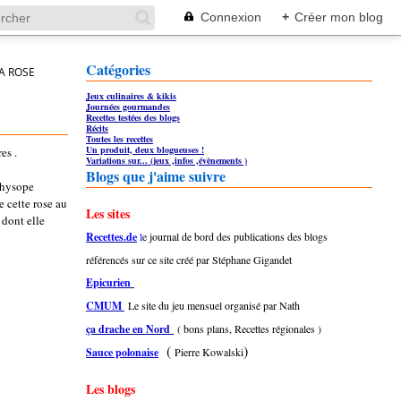
Connexion
+
Créer mon blog
Catégories
A ROSE
Jeux culinaires & kikis
Journées gourmandes
Recettes testées des blogs
Récits
Toutes les recettes
Un produit, deux blogueuses !
es .
Variations sur... (jeux ,infos ,évènements )
Blogs que j'aime suivre
l'hysope
e cette rose au
Les sites
 dont elle
Recettes.de
l
e journal de bord des publications des blogs
référencés sur ce site créé par Stéphane Gigandet
Epicurien
CMUM
Le site du jeu mensuel organisé par Nath
ça drache en Nord
( bons plans, Recettes régionales )
(
)
Sauce polonaise
Pierre Kowalski
Les blogs