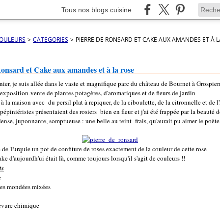
Tous nos blogs cuisine
COULEURS
>
CATEGORIES
>
PIERRE DE RONSARD ET CAKE AUX AMANDES ET À L
Ronsard et Cake aux amandes et à la rose
er, je suis allée dans le vaste et magnifique parc du château de Bournet à Grospierr
 exposition-vente de plantes potagères, d'aromatiques et de fleurs de jardin
e à la maison avec du persil plat à repiquer, de la ciboulette, de la citronnelle et de 
piniéristes présentaient des rosiers bien en fleur et j'ai été frappée par la beauté d
dense, juponnante, somptueuse : une belle au teint frais, qu'aurait pu aimer le poète
 de Turquie un pot de confiture de roses exactement de la couleur de cette rose
ake d'aujourdh'ui était là, comme toujours lorsqu'il s'agit de couleurs !!
ts
e
es mondées mixées
evure chimique