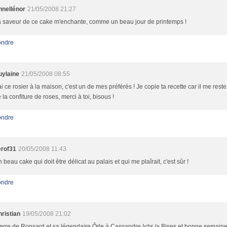
nnellénor
21/05/2008 21:27
 saveur de ce cake m'enchante, comme un beau jour de printemps !
ndre
uylaine
21/05/2008 08:55
ai ce rosier à la maison, c'est un de mes préférés ! Je copie ta recette car il me rest
 la confiture de roses, merci à toi, bisous !
ndre
erof31
20/05/2008 11:43
 beau cake qui doit être délicat au palais et qui me plaîrait, c'est sûr !
ndre
ristian
19/05/2008 21:02
erre de Ronsard et sa légendaire Ôde à Cassandre !<br /> Bises et bonne semaine