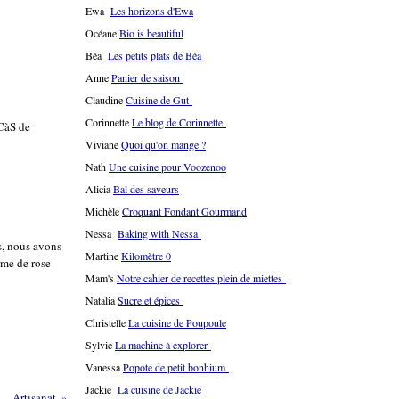
Ewa
Les horizons d'Ewa
Océane
Bio is beautiful
Béa
Les petits plats de Béa
Anne
Panier de saison
Claudine
Cuisine de Gut
Corinnette
Le blog de Corinnette
 CàS de
Viviane
Quoi qu'on mange ?
Nath
Une cuisine pour Voozenoo
Alicia
Bal des saveurs
Michèle
Croquant Fondant Gourmand
Nessa
Baking with Nessa
es, nous avons
Martine
Kilomètre 0
rme de rose
Mam's
Notre cahier de recettes plein de miettes
Natalia
Sucre et épices
Christelle
La cuisine de Poupoule
Sylvie
La machine à explorer
Vanessa
Popote de petit bonhium
Jackie
La cuisine de Jackie
Artisanat