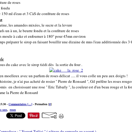
ture de roses
 fondu
c 150 ml d'eau et 3 CàS de confiture de roses
on
rine, les amandes mixées, le sucre et la levure
ufs un à un, le beurre fondu et la confiture de roses
n moule à cake et enfourner à 180° pour 45mn environ
ps préparer le sirop en faisant bouillir une dizaine de mns l'eau additionnée des 3
ale
sus du cake avec le sirop tiédi dès la sortie du four .
en moelleux avec un parfum de roses délicat ..... il vous colle un peu aux doigts !
 histoire, je n'ai pas acheté de rosier " Pierre de Ronsard ", Gil préfère les roses roug
mis en choisissant une rose " Eric Tabarly ", la couleur est d'un beau rouge et la fo
me la Pierre de Ronsard
15:30 -
Commentaires [
…
]
- Permalien [
#
]
ts secs
,
roses
appadoce : " Yogurt Tatlisi " ( gâteau de semoule au yaourt )