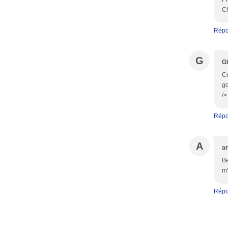
Ch
Répo
G
Gl
Ce
go
/>
Répo
A
a
Be
m'
Répo