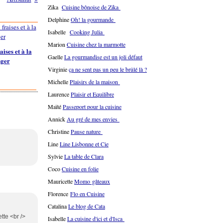
Zika
Cuisine bônoise de Zika
Delphine
Oh! la gourmande
Isabelle
Cooking Julia
Marion
Cuisine chez la marmotte
ises et à la
Gaelle
La gourmandise est un joli défaut
nger
Virginie
ça ne sent pas un peu le brûlé là ?
Michelle
Plaisirs de la maison
Laurence
Plaisir et Equilibre
Maïté
Passeport pour la cuisine
Annick
Au gré de mes envies
Christine
Pause nature
Line
Line Lisbonne et Cie
Sylvie
La table de Clara
Coco
Cuisine en folie
Mauricette
Momo gâteaux
Florence
Flo en Cuisine
Catalina
Le blog de Cata
ette <br />
Isabelle
La cuisine d'ici et d'Isca