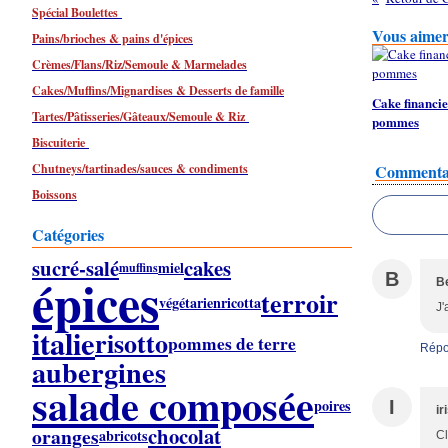
Spécial Boulettes
Vous aimere
Pains/brioches & pains d'épices
Crèmes/Flans/Riz/Semoule & Marmelades
Cakes/Muffins/Mignardises & Desserts de famille
Cake financi
Tartes/Pâtisseries/Gâteaux/Semoule & Riz
pommes
Biscuiterie
Chutneys/tartinades/sauces & condiments
Commenta
Boissons
Catégories
sucré-salé
cakes
miel
muffins
épices
B
B
terroir
végétarien
ricotta
J'
italie
risotto
pommes de terre
Répo
aubergines
salade composée
poires
I
ir
chocolat
oranges
abricots
Cl