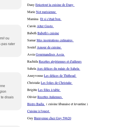
Dany
Epicetout la cuisine de Dany
Marie
Not parisienne
Mamina
Et si c'était bon
Carole
Alter Gusto
Babeth
Babeth's cuisine
emi! ou
Samar
Mes inspirations culinaires
 pas rater
Soulef
Amour de cuisine
Assia
Gourmandises Assia
Rachida
Recettes algériennes et d'ailleurs
Sahela
Aux délices du palais de Sahela
Annyvonne
Les délices de Thithoad
Christalie
Les folies de Christalie
onne
Brigitte
Les filles à table
égion
Olivier
Recettes italiennes
te disais
Bistro Badia
( cuisine libanaise et levantine )
Cuisine à l'ouest
Guy
Bienvenue chez Guy 59620