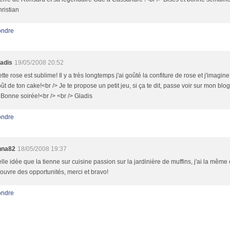
ristian
ndre
adis
19/05/2008 20:52
tte rose est sublime! Il y a très longtemps j'ai goûté la confiture de rose et j'imagine
ût de ton cake!<br /> Je te propose un petit jeu, si ça te dit, passe voir sur mon blog
 Bonne soirée!<br /> <br /> Gladis
ndre
nna82
18/05/2008 19:37
lle idée que la tienne sur cuisine passion sur la jardinière de muffins, j'ai la même
ouvre des opportunités, merci et bravo!
ndre