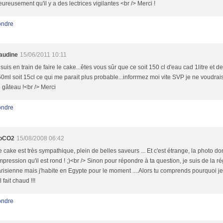
ureusement qu'il y a des lectrices vigilantes <br /> Merci !
ndre
audine
15/06/2011 10:11
 suis en train de faire le cake...êtes vous sûr que ce soit 150 cl d'eau cad 1litre et d
0ml soit 15cl ce qui me parait plus probable...inforrmez moi vite SVP je ne voudrais
 gâteau !<br /> Merci
ndre
oCO2
15/08/2008 06:42
 cake est très sympathique, plein de belles saveurs ... Et c'est étrange, la photo d
impression qu'il est rond ! ;)<br /> Sinon pour répondre à ta question, je suis de la r
risienne mais j'habite en Egypte pour le moment ....Alors tu comprends pourquoi je 
il fait chaud !!!
ndre