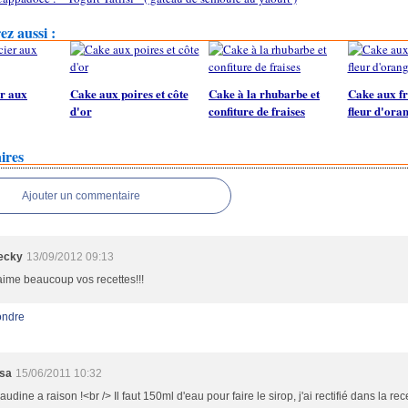
z aussi :
er aux
Cake aux poires et côte
Cake à la rhubarbe et
Cake aux fra
d'or
confiture de fraises
fleur d'ora
ires
Ajouter un commentaire
ecky
13/09/2012 09:13
aime beaucoup vos recettes!!!
ndre
isa
15/06/2011 10:32
audine a raison !<br /> Il faut 150ml d'eau pour faire le sirop, j'ai rectifié dans la rec