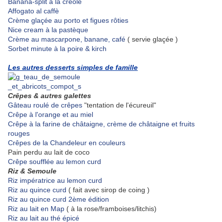
Banana-split à la créole
Affogato al caffè
Crème glaçée au porto et figues rôties
Nice cream à la pastèque
Crème au mascarpone, banane, café
( servie glaçée )
Sorbet minute à la poire & kirch
Les autres desserts simples de famille
Crêpes & autres galettes
Gâteau roulé de crêpes
"tentation de l'écureuil"
Crêpe à l'orange et au miel
Crêpe à la farine de châtaigne, crème de châtaigne et fruits
rouges
Crêpes de la Chandeleur en couleurs
Pain perdu au lait de coco
Crêpe soufflée au lemon curd
Riz & Semoule
Riz impératrice au lemon curd
Riz au quince curd
( fait avec sirop de coing )
Riz au quince curd 2ème édition
Riz au lait en Map
( à la rose/framboises/litchis)
Riz au lait au thé épicé