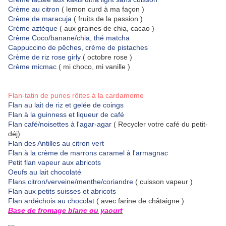
Crème au citron
( lemon curd à ma façon )
Crème de maracuja
( fruits de la passion )
Crème aztèque
( aux graines de chia, cacao )
Crème Coco/banane/chia, thé matcha
Cappuccino de pêches, crème de pistaches
Crème de riz rose girly
( octobre rose )
Crème micmac
( mi choco, mi vanille )
Flan-tatin de punes rôites à la cardamome
Flan au lait de riz et gelée de coings
Flan à la guinness et liqueur de café
Flan café/noisettes à l'agar-agar
( Recycler votre café du petit-
déj)
Flan des Antilles au citron vert
Flan à la crème de marrons caramel à l'armagnac
Petit flan vapeur aux abricots
Oeufs au lait chocolaté
Flans citron/verveine/menthe/coriandre
( cuisson vapeur )
Flan aux petits suisses et abricots
Flan ardéchois au chocolat
( avec farine de châtaigne )
Base de fromage blanc ou yaourt