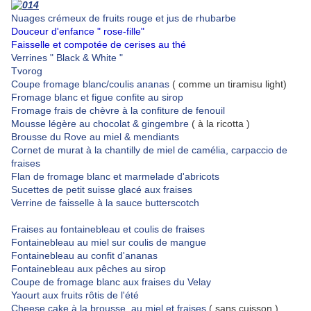
Nuages crémeux de fruits rouge et jus de rhubarbe
Douceur d'enfance " rose-fille"
Faisselle et compotée de cerises au thé
Verrines " Black & White "
Tvorog
Coupe fromage blanc/coulis ananas
( comme un tiramisu light)
Fromage blanc et figue confite au sirop
Fromage frais de chèvre à la confiture de fenouil
Mousse légère au chocolat & gingembre
( à la ricotta )
Brousse du Rove au miel & mendiants
Cornet de murat à la chantilly de miel de camélia, carpaccio de
fraises
Flan de fromage blanc et marmelade d'abricots
Sucettes de petit suisse glacé aux fraises
Verrine de faisselle à la sauce butterscotch
Fraises au fontainebleau et coulis de fraises
Fontainebleau au miel sur coulis de mangue
Fontainebleau au confit d'ananas
Fontainebleau aux pêches au sirop
Coupe de fromage blanc aux fraises du Velay
Yaourt aux fruits rôtis de l'été
Cheese cake à la brousse, au miel et fraises
( sans cuisson )