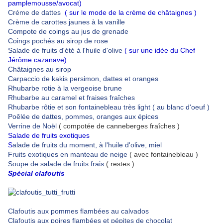
pamplemousse/avocat)
Créme de dattes
( sur le mode de la crème de châtaignes )
Crème de carottes jaunes à la vanille
Compote de coings au jus de grenade
Coings pochés au sirop de rose
Salade de fruits d'été à l'huile d'olive
( sur une idée du Chef
Jérôme cazanave)
Châtaignes au sirop
Carpaccio de kakis persimon, dattes et oranges
Rhubarbe rotie à la vergeoise brune
Rhubarbe au caramel et fraises fraîches
Rhubarbe rôtie et son fontainebleau très light
( au blanc d'oeuf )
Poêlée de dattes, pommes, oranges aux épices
Verrine de Noël
( compotée de canneberges fraîches )
Salade de fruits exotiques
S
alade de fruits du moment, à l'huile d'olive, miel
Fruits exotiques en manteau de neige
( avec fontainebleau )
Soupe de salade de fruits frais
( restes )
Spécial clafoutis
Clafoutis aux pommes flambées au calvados
Clafoutis aux poires flambées et pépites de chocolat