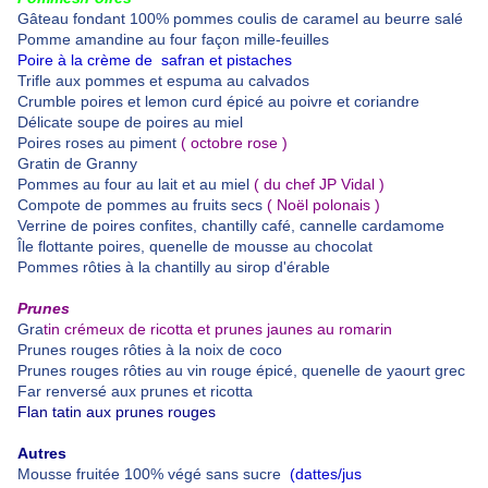
Gâteau fondant 100% pommes coulis de caramel au beurre salé
Pomme amandine au four façon mille-feuilles
Poire à la crème de safran et pistaches
Trifle aux pommes et espuma au calvados
Crumble poires et lemon curd épicé au poivre et coriandre
Délicate soupe de poires au miel
Poires roses au piment
( octobre rose )
Gratin de Granny
Pommes au four au lait et au miel
( du chef JP Vidal )
Compote de pommes au fruits secs
( Noël polonais )
Verrine de poires confites, chantilly café, cannelle cardamome
Île flottante poires, quenelle de mousse au chocolat
Pommes rôties à la chantilly au sirop d'érable
Prunes
Gra
tin crémeux de ricotta et prunes jaunes au romarin
Prunes
rouges rôties à la noix de coco
Prunes rouges rôties au vin rouge épicé, quenelle de yaourt grec
Far renversé aux prunes et ricotta
Flan tatin aux prunes rouges
Autres
Mousse fruitée 100% végé sans sucre
(dattes/jus