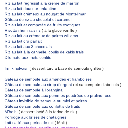
Riz au lait régressif à la crème de marron
Riz au lait douceur enfantine
Riz au lait crémeux au nougat de Montélimar
Gâteau de riz au chocolat et caramel
Riz au lait et compotée de fruits exotiques
Risotto rhum raisins
( à la glace vanille )
Riz au lait au crémeux de poires williams
Riz au lait cru parfait
Riz au lait aux 3 chocolats
Riz au lait à la cannelle, coulis de kakis frais
Dilomate aux fruits confits
Irmik helvasi
( dessert turc à base de semoule grillée )
Gâteau de semoule aux amandes et framboises
Gâteau de semoule au sirop d'orgeat
(et sa compote d'abricots )
Gâteau de semoule à l'orangina
Gâteau de semoule aux pommes poudrées de praline rose
Gâteau invisible de semoule au miel et poires
Gâteau de semoule aux confettis de fruits
M'helbi
( dessert lacté à la farine de riz )
Porridge aux brises de châtaignes
Lait caillé aux perles de mil
( Mali )