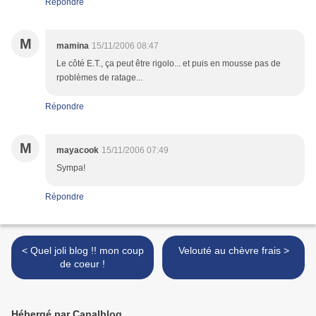
Répondre
M
mamina
15/11/2006 08:47
Le côté E.T., ça peut être rigolo... et puis en mousse pas de
rpoblèmes de ratage...
Répondre
M
mayacook
15/11/2006 07:49
Sympa!
Répondre
< Quel joli blog !! mon coup
Velouté au chèvre frais >
de coeur !
Hébergé par Canalblog