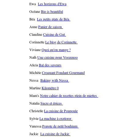
Ewa
Les horizons d'Ewa
Océane
Bio is beautiful
Béa
Les petits plats de Béa
Anne
Panier de saison
Claudine
Cuisine de Gut
Corinnette
Le blog de Corinnette
Viviane
Quoi qu'on mange ?
Nath
Une cuisine pour Voozenoo
Alicia
Bal des saveurs
Michèle
Croquant Fondant Gourmand
Nessa
Baking with Nessa
Martine
Kilomètre 0
Mam's
Notre cahier de recettes plein de miettes
Natalia
Sucre et épices
Christelle
La cuisine de Poupoule
Sylvie
La machine à explorer
Vanessa
Popote de petit bonhium
Jackie
La cuisine de Jackie