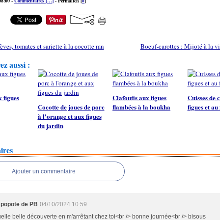
08:00 -
Commentaires [
…
]
- Permalien [
#
]
èves, tomates et sariette à la cocotte mn
Boeuf-carottes : Mijoté à la 
z aussi :
 figues
Clafoutis aux figues
Cuisses de 
Cocotte de joues de porc
flambées à la boukha
figues et au
à l'orange et aux figues
du jardin
ires
Ajouter un commentaire
 popote de PB
04/10/2024 10:59
elle belle découverte en m'arrêtant chez toi<br /> bonne journée<br /> bisous