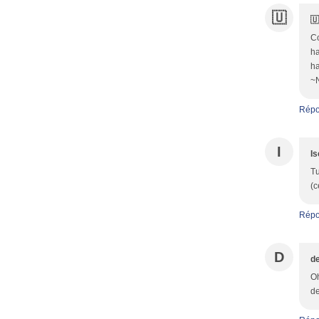
🇺

Co
ha
ha
~
Répo
I
Is
Tu
(c
Répo
D
de
Oh
de