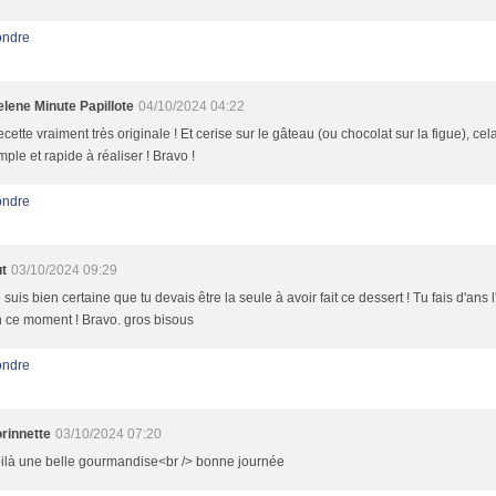
ndre
lene Minute Papillote
04/10/2024 04:22
cette vraiment très originale ! Et cerise sur le gâteau (ou chocolat sur la figue), cel
mple et rapide à réaliser ! Bravo !
ndre
t
03/10/2024 09:29
 suis bien certaine que tu devais être la seule à avoir fait ce dessert ! Tu fais d'ans l
 ce moment ! Bravo. gros bisous
ndre
rinnette
03/10/2024 07:20
ilà une belle gourmandise<br /> bonne journée