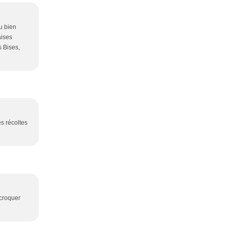
u bien
aises
s Bises,
es récoltes
croquer