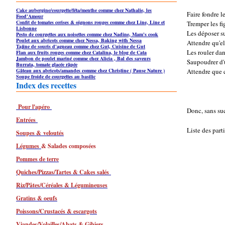
Cake aubergine/courgette/féta/menthe comme chez Nathalie, les
Faire fondre 
Food'Amour
Confit de tomates cerises & oignons rouges comme chez Line, Line et
Tremper les fi
Lisbonne
Les déposer su
Pesto de courgettes aux noisettes comme chez Nadine, Mam's cook
Poulet aux abricots comme chez Nessa, Baking with Nessa
Attendre qu'el
Tajine de souris d'agneau comme chez Gut, Cuisine de Gut
Les rouler da
Flan aux fruits rouges comme chez Catalina, le blog de Cata
Jambon de poulet mariné comme chez Alicia , Bal des saveurs
Saupoudrer d'
Burrata, tomate glacée râpée
Gâteau aux abricots/amandes comme chez Christine ( Pause Nature )
Attendre que c
Soupe froide de courgettes au basilic
Index des recettes
Pour l'apéro
Donc, sans su
Entrées
Liste des part
Soupes & veloutés
Légumes
& Salades composées
Pommes de terre
Quiches/Pizzas/Tartes & Cakes salés
Riz/Pâtes/Céréales & Légumineuses
Gratins & oeufs
Poissons/Crustacés & escargots
Viandes/Volailles/Abats & Gibiers