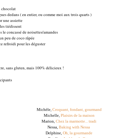
le chocolat
gues dedans ( en entier, ou comme moi aux trois quarts )
r une assiette
les tiédissent
ns le concassé de noisettes/amandes
un peu de coco râpée
e refroidi pour les déguster
cre, sans gluten, mais 100% délicieux !
icipants
Michèle,
Croquant, fondant, gourmand
Michelle,
Plaisirs de la maison
Marion,
Chez la marmotte... tradi
Nessa,
Baking with Nessa
Delphine,
Oh, la gourmande