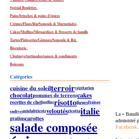
Spécial Boulettes
Pains/brioches & pains d'épices
Crèmes/Flans/Riz/Semoule & Marmelades
Cakes/Muffins/Mignardises & Desserts de famille
Tartes/Pâtisseries/Gâteaux/Semoule & Riz
Biscuiterie
Chutneys/tartinades/sauces & condiments
Boissons
Catégories
terroir
cuisine du soleil
végétarien
chocolat
cakes
pommes de terre
été
risotto
recettes de chef
figues
fraises
muffins
italie
veloutés
miel
abricots
ricotta
endives
La « Bataill
carottes
gratins
salade composée
administré 
Facebook