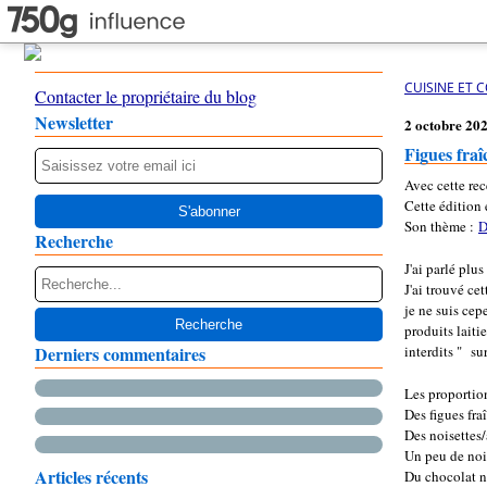
CUISINE ET 
Contacter le propriétaire du blog
Newsletter
2 octobre 20
Figues fraî
Avec cette rec
Cette édition 
Son thème :
D
Recherche
J'ai parlé plu
J'ai trouvé ce
je ne suis cep
produits laiti
Derniers commentaires
interdits " s
Les proportio
Des figues fr
Des noisettes
Un peu de noi
Articles récents
Du chocolat 