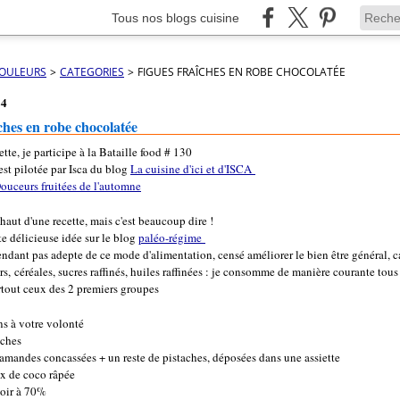
Tous nos blogs cuisine
COULEURS
>
CATEGORIES
>
FIGUES FRAÎCHES EN ROBE CHOCOLATÉE
24
ches en robe chocolatée
ette, je participe à la Bataille food # 130
est pilotée par Isca du blog
La cuisine d'ici et d'ISCA
ouceurs fruitées de l'automne
s haut d'une recette, mais c'est beaucoup dire !
tte délicieuse idée sur le blog
paléo-régime
endant pas adepte de ce mode d'alimentation, censé améliorer le bien être général, ca
ers, céréales, sucres raffinés, huiles raffinées : je consomme de manière courante tous
urtout ceux des 2 premiers groupes
ns à votre volonté
aîches
/amandes concassées + un reste de pistaches, déposées dans une assiette
x de coco râpée
noir à 70%