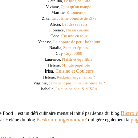
Catalina,
Le blog de Cata
Viviane,
Quoi qu'on mange
Martine,
Kilomètre-0
Zika,
La cuisine bônoise de Zika
Alicia,
Bal des saveurs
Florence,
Flo en cuisine
Coco,
Cuisine en folie
Vanessa,
La popote de petit-bohnium
Natalia,
Sucre et épices
Guy,
Guy59600
Laurence,
Plaisir et équilibre
Hélène,
Minute papillote
Irisa,
Cuisine et Couleurs
Hélène,
Keskonmangemaman
?
Virginie,
ça ne sent pas un peu le brûlé, là ?
Isabelle,
La cuisine d'ici & d'ISCA
Bistro 
e Food » est un défi culinaire mensuel initié par Jenna du blog
Keskonmangemaman?
pa
par Hélène du blog
qui gère également la
.