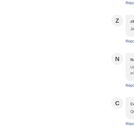
Répo
Z
zi
Je
Répo
N
Na
Un
m'
Répo
C
Co
Qu
Répo