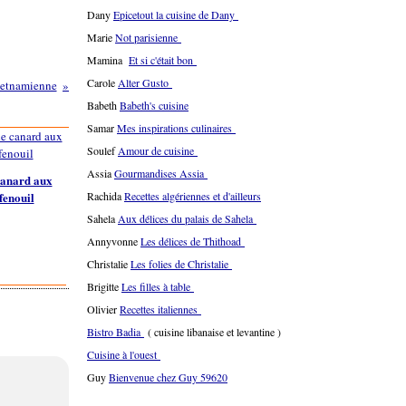
Dany
Epicetout la cuisine de Dany
Marie
Not parisienne
Mamina
Et si c'était bon
Carole
Alter Gusto
vietnamienne
Babeth
Babeth's cuisine
Samar
Mes inspirations culinaires
Soulef
Amour de cuisine
Assia
Gourmandises Assia
canard aux
 fenouil
Rachida
Recettes algériennes et d'ailleurs
Sahela
Aux délices du palais de Sahela
Annyvonne
Les délices de Thithoad
Christalie
Les folies de Christalie
Brigitte
Les filles à table
Olivier
Recettes italiennes
Bistro Badia
( cuisine libanaise et levantine )
Cuisine à l'ouest
Guy
Bienvenue chez Guy 59620