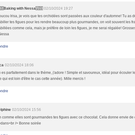
🇸Baking with Nessa🇺🇸
02/10/2024 19:27
ucou Irisa, je vois que tes orchidées sont passées aux couleur d'automne! Tu as d
biller tes figues pour les rendre beaucoup plus gourmandes, on voit souvent les fr
billées comme cela, mais je préfère de loin les figues, je me serai régalée! Grosse
Nessa
ndre
ca
02/10/2024 18:06
 es parfaitement dans le thème, j'adore ! Simple et savoureux, idéal pour écouler l
e qui est loin d'être le cas cette année). Mille mercis !
ndre
lphine
02/10/2024 15:56
 comme elles sont gourmandes tes figues avec ce chocolat. Cela donne envie de 
dans<br /> Bonne soirée