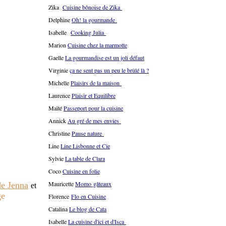
Zika
Cuisine bônoise de Zika
Delphine
Oh! la gourmande
Isabelle
Cooking Julia
Marion
Cuisine chez la marmotte
Gaelle
La gourmandise est un joli défaut
Virginie
ça ne sent pas un peu le brûlé là ?
Michelle
Plaisirs de la maison
Laurence
Plaisir et Equilibre
Maïté
Passeport pour la cuisine
Annick
Au gré de mes envies
Christine
Pause nature
Line
Line Lisbonne et Cie
Sylvie
La table de Clara
Coco
Cuisine en folie
Mauricette
Momo gâteaux
de Jenna
et
ge
Florence
Flo en Cuisine
Catalina
Le blog de Cata
Isabelle
La cuisine d'ici et d'Isca