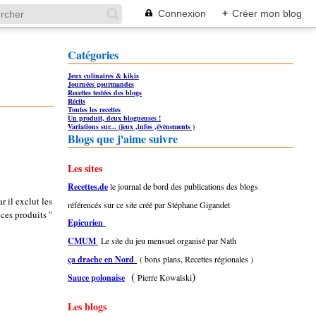
Connexion
+
Créer mon blog
Catégories
Jeux culinaires & kikis
Journées gourmandes
Recettes testées des blogs
Récits
Toutes les recettes
Un produit, deux blogueuses !
Variations sur... (jeux ,infos ,évènements )
Blogs que j'aime suivre
Les sites
Recettes.de
l
e journal de bord des publications des blogs
r il exclut les
référencés sur ce site créé par Stéphane Gigandet
 ces produits "
Epicurien
CMUM
Le site du jeu mensuel organisé par Nath
ça drache en Nord
( bons plans, Recettes régionales )
(
)
Sauce polonaise
Pierre Kowalski
Les blogs