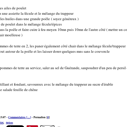
es ailes de poulet
 une assiette la fécule et le mélange du trappeur
 les huiles dans une grande poêle ( soyez généreux )
s de poulet dans le mélange fécule/épices
ns la poêle et faire cuire à feu moyen 10mn puis 10mn de l'autre côté ( mettre un c
air moelleuse )
mmes de terre en 2, les paner également côté chair dans le mélange fécule/trappeur
out autour de la poêle et les laisser dorer quelques mns sans le couvercle
pommes de terre au service, saler au sel de Guérande, saupoudrer d'un peu de persil 
stillant et fondant, savoureux avec le mélange du trappeur au sucre d'érable
ne salade feuille de chêne
15:07 -
Commentaires [
…
]
- Permalien [
#
]
let
,
épices