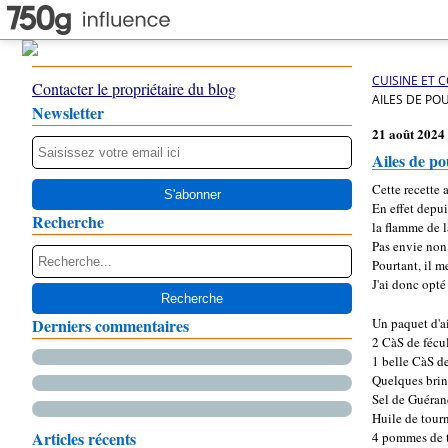
CUISINE ET 
Contacter le propriétaire du blog
AILES DE PO
Newsletter
21 août 2024
Ailes de po
Cette recette a
En effet depui
Recherche
la flamme de l
Pas envie non 
Pourtant, il m
J'ai donc opté
Derniers commentaires
Un paquet d'ai
2 CàS de fécu
1 belle CàS de
Quelques brin
Sel de Guéra
Huile de tour
Articles récents
4 pommes de t