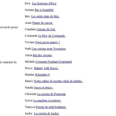
Ewa
Les horizons d'Ewa
Océane
Bio is beautiful
Béa
Les petits plats de Béa
Anne
Panier de saison
ouvercle pour
Claudine
Cuisine de Gut
Corinnette
Le blog de Corinnette
Viviane
Quoi qu'on mange ?
Nath
Une cuisine pour Voozenoo
Alicia
Bal des saveurs
Michèle
Croquant Fondant Gourmand
et amener la
Nessa
Baking with Nessa
Martine
Kilomètre 0
Mam's
Notre cahier de recettes plein de miettes
Natalia
Sucre et épices
Christelle
La cuisine de Poupoule
Sylvie
La machine à explorer
Vanessa
Popote de petit bonhium
Jackie
La cuisine de Jackie