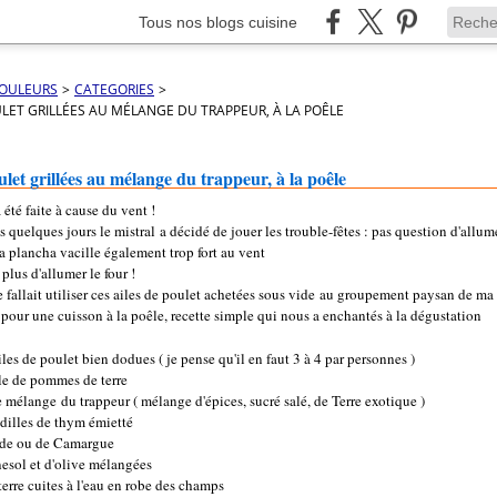
Tous nos blogs cuisine
COULEURS
>
CATEGORIES
>
ULET GRILLÉES AU MÉLANGE DU TRAPPEUR, À LA POÊLE
ulet grillées au mélange du trappeur, à la poêle
 été faite à cause du vent !
s quelques jours le mistral a décidé de jouer les trouble-fêtes : pas question d'allum
a plancha vacille également trop fort au vent
plus d'allumer le four !
e fallait utiliser ces ailes de poulet achetées sous vide au groupement paysan de ma
 pour une cuisson à la poêle, recette simple qui nous a enchantés à la dégustation
les de poulet bien dodues ( je pense qu'il en faut 3 à 4 par personnes )
le de pommes de terre
 mélange du trappeur ( mélange d'épices, sucré salé, de Terre exotique )
dilles de thym émietté
nde ou de Camargue
nesol et d'olive mélangées
erre cuites à l'eau en robe des champs