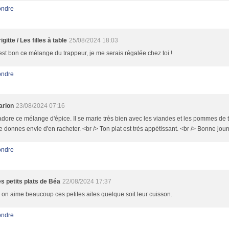
ndre
igitte / Les filles à table
25/08/2024 18:03
 est bon ce mélange du trappeur, je me serais régalée chez toi !
ndre
arion
23/08/2024 07:16
adore ce mélange d'épice. Il se marie très bien avec les viandes et les pommes de t
 donnes envie d'en racheter. <br /> Ton plat est très appétissant. <br /> Bonne jour
ndre
s petits plats de Béa
22/08/2024 17:37
i on aime beaucoup ces petites ailes quelque soit leur cuisson.
ndre