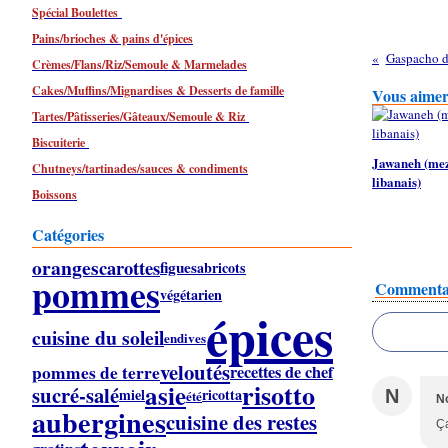
Spécial Boulettes
Pains/brioches & pains d'épices
Gaspacho d
Crèmes/Flans/Riz/Semoule & Marmelades
Cakes/Muffins/Mignardises & Desserts de famille
Vous aimere
Tartes/Pâtisseries/Gâteaux/Semoule & Riz
Biscuiterie
Jawaneh (me
Chutneys/tartinades/sauces & condiments
libanais)
Boissons
Catégories
oranges
carottes
figues
abricots
pommes
Commenta
végétarien
épices
cuisine du soleil
endives
veloutés
pommes de terre
recettes de chef
risotto
asie
sucré-salé
miel
ricotta
N
été
No
aubergines
cuisine des restes
Ça