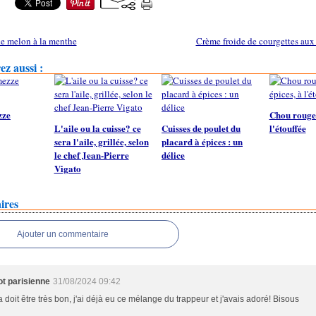
e melon à la menthe
Crème froide de courgettes aux
z aussi :
zze
Chou rouge 
L'aile ou la cuisse? ce
Cuisses de poulet du
l'étouffée
sera l'aile, grillée, selon
placard à épices : un
le chef Jean-Pierre
délice
Vigato
ires
Ajouter un commentaire
t parisienne
31/08/2024 09:42
 doit être très bon, j'ai déjà eu ce mélange du trappeur et j'avais adoré! Bisous