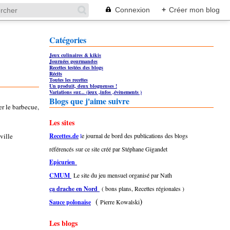
Connexion
+
Créer mon blog
Catégories
Jeux culinaires & kikis
Journées gourmandes
Recettes testées des blogs
Récits
Toutes les recettes
Un produit, deux blogueuses !
Variations sur... (jeux ,infos ,évènements )
Blogs que j'aime suivre
er le barbecue,
Les sites
 ville
Recettes.de
l
e journal de bord des publications des blogs
référencés sur ce site créé par Stéphane Gigandet
Epicurien
CMUM
Le site du jeu mensuel organisé par Nath
ça drache en Nord
( bons plans, Recettes régionales )
(
)
Sauce polonaise
Pierre Kowalski
Les blogs