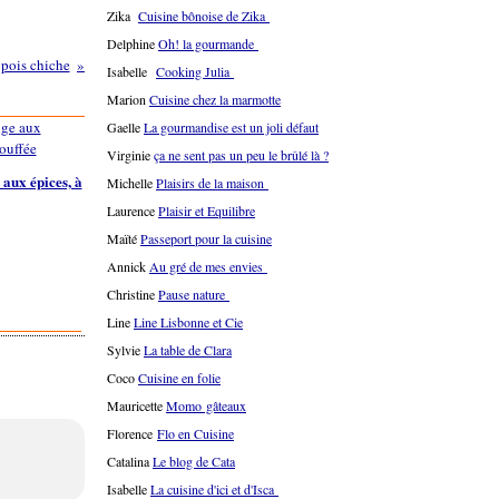
Zika
Cuisine bônoise de Zika
Delphine
Oh! la gourmande
 pois chiche
Isabelle
Cooking Julia
Marion
Cuisine chez la marmotte
Gaelle
La gourmandise est un joli défaut
Virginie
ça ne sent pas un peu le brûlé là ?
aux épices, à
Michelle
Plaisirs de la maison
Laurence
Plaisir et Equilibre
Maïté
Passeport pour la cuisine
Annick
Au gré de mes envies
Christine
Pause nature
Line
Line Lisbonne et Cie
Sylvie
La table de Clara
Coco
Cuisine en folie
Mauricette
Momo gâteaux
Florence
Flo en Cuisine
Catalina
Le blog de Cata
Isabelle
La cuisine d'ici et d'Isca