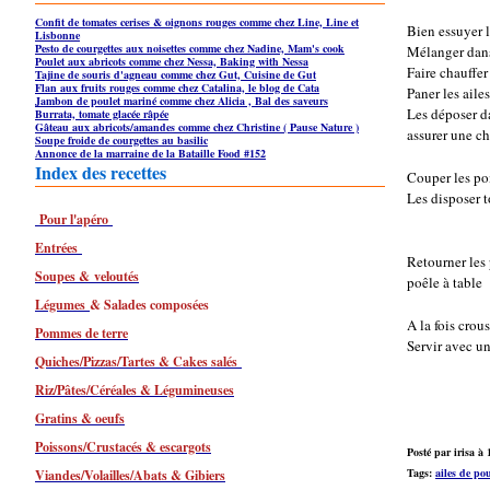
Confit de tomates cerises & oignons rouges comme chez Line, Line et
Bien essuyer l
Lisbonne
Pesto de courgettes aux noisettes comme chez Nadine, Mam's cook
Mélanger dans
Poulet aux abricots comme chez Nessa, Baking with Nessa
Faire chauffer
Tajine de souris d'agneau comme chez Gut, Cuisine de Gut
Flan aux fruits rouges comme chez Catalina, le blog de Cata
Paner les aile
Jambon de poulet mariné comme chez Alicia , Bal des saveurs
Les déposer da
Burrata, tomate glacée râpée
Gâteau aux abricots/amandes comme chez Christine ( Pause Nature )
assurer une ch
Soupe froide de courgettes au basilic
Annonce de la marraine de la Bataille Food #152
Index des recettes
Couper les po
Les disposer t
Pour l'apéro
Entrées
Retourner les 
Soupes & veloutés
poêle à table
Légumes
& Salades composées
A la fois crou
Pommes de terre
Servir avec u
Quiches/Pizzas/Tartes & Cakes salés
Riz/Pâtes/Céréales & Légumineuses
Gratins & oeufs
Poissons/Crustacés & escargots
Posté par irisa à 
Tags:
ailes de pou
Viandes/Volailles/Abats & Gibiers