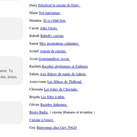
Dany
Epicetout la cuisine de Dany
Marie
Not parisienne
Mamina
Et si c'était bon
Carole
Alter Gusto
Babeth
Babeth's cuisine
Samar
Mes inspirations culinaires
Soulef
Amour de cuisine
Assia
Gourmandises Assia
Rachida
Recettes algériennes et d'ailleurs
erre. Tu
Sahela
Aux délices du palais de Sahela
née, bises.
Annyvonne
Les délices de Thithoad
Christalie
Les folies de Christalie
Brigitte
Les filles à table
Olivier
Recettes italiennes
Bistro Badia
( cuisine libanaise et levantine )
Cuisine à l'ouest
Guy
Bienvenue chez Guy 59620