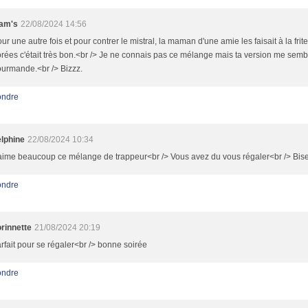
am's
22/08/2024 14:56
ur une autre fois et pour contrer le mistral, la maman d'une amie les faisait à la frit
rées c'était très bon.<br /> Je ne connais pas ce mélange mais ta version me semb
urmande.<br /> Bizzz.
ndre
lphine
22/08/2024 10:34
aime beaucoup ce mélange de trappeur<br /> Vous avez du vous régaler<br /> Bis
ndre
rinnette
21/08/2024 20:19
rfait pour se régaler<br /> bonne soirée
ndre